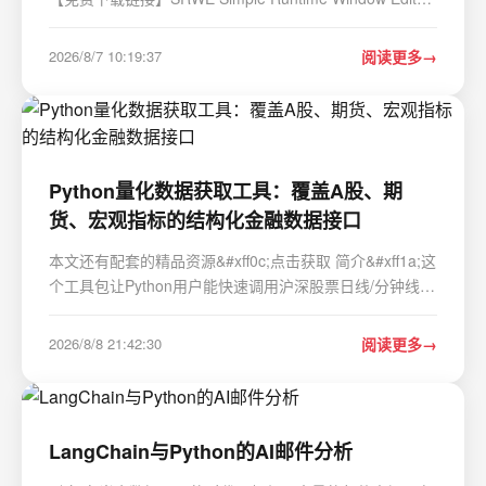
项目地址: https://gitcode.com/gh_mirrors/sr/SRWE 你是
否曾被游戏内置的有限分辨率选项束缚&#xff1f;是否想在窗
2026/8/7 10:19:37
阅读更多
口模式下享受全屏游戏的沉浸感&#xf…
Python量化数据获取工具：覆盖A股、期
货、宏观指标的结构化金融数据接口
本文还有配套的精品资源&#xff0c;点击获取 简介&#xff1a;这
个工具包让Python用户能快速调用沪深股票日线/分钟线行
情、复权因子、分红送配、财务报表、股东结构、行业分
类、融资融券、龙虎榜、北向资金流向&#xff0c;以及
2026/8/8 21:42:30
阅读更多
GDP、CPI、PPI、央行利率等宏观经济数据。所…
LangChain与Python的AI邮件分析