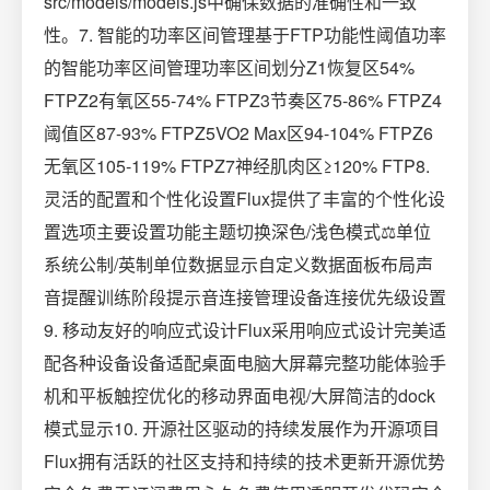
src/models/models.js中确保数据的准确性和一致
性。7. 智能的功率区间管理基于FTP功能性阈值功率
的智能功率区间管理功率区间划分Z1恢复区54%
FTPZ2有氧区55-74% FTPZ3节奏区75-86% FTPZ4
阈值区87-93% FTPZ5VO2 Max区94-104% FTPZ6
无氧区105-119% FTPZ7神经肌肉区≥120% FTP8.
灵活的配置和个性化设置Flux提供了丰富的个性化设
置选项主要设置功能主题切换深色/浅色模式⚖️单位
系统公制/英制单位数据显示自定义数据面板布局声
音提醒训练阶段提示音连接管理设备连接优先级设置
9. 移动友好的响应式设计Flux采用响应式设计完美适
配各种设备设备适配桌面电脑大屏幕完整功能体验手
机和平板触控优化的移动界面️电视/大屏简洁的dock
模式显示10. 开源社区驱动的持续发展作为开源项目
Flux拥有活跃的社区支持和持续的技术更新开源优势