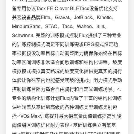
备专用协议Tacx FE-C over BLETacx设备优化支持
兼容设备品牌Elite、Gravat、JetBlack、Kinetic、
MinouraSaris、STAC、Tacx、Wahoo、4iiii、
Schwinn3. 完整的训练模式控制Flux提供了三种专业
的训练控制模式满足不同训练需求ERG模式恒定功
率根据预设功率目标自动调整阻力确保你始终在目标
功率区间训练非常适合间歇训练和结构化课程。坡度
模拟模式模拟真实路况的坡度变化提供更真实的骑行
体验让你在室内也能感受爬坡的挑战。阻力模式手动
控制训练台阻力适合自由骑行和自定义训练场景。4.
专业的结构化训练计划Flux内置了丰富的结构化训练
课程涵盖从基础到高级的各种训练类型训练类别包
括‍♂️VO2 Max训练提升最大摄氧量阈值训练提高乳酸
阈值甜区训练优化耐力表现️‍♂️基础训练建立有氧基
础‍♂️恢复训练促进身体恢复测试评估FTP测试和肌肉