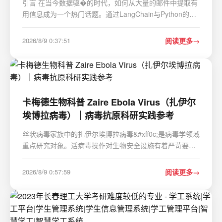
引言 在当今数据驱�的时代，如何从大量的邮件中提取有
用信息成为一个热门话题。通过LangChain与Python的结
合，我们可以实现对个人邮件数据的高效分析和处理。本
文将详细介绍如何使用LangChain处理邮件数据，并结合
2026/8/9 0:37:51
阅读更多
实际案例说明其局限性及解决方案。 背景介绍 LangChain
是一…
卡梅德生物科普 Zaire Ebola Virus（扎伊尔
埃博拉病毒）｜病毒抗原科研实践参考
丝状病毒家族中的扎伊尔埃博拉病毒&#xff0c;是病毒学领域
重点研究对象。活病毒操作对生物安全设施有着严苛要求
&#xff0c;多数科研场景无法直接使用完整病毒颗粒&#xff0c;
因此重组抗原、假病毒等体外替代模型成为课题开展的重
2026/8/9 0:57:59
阅读更多
要工具。本文围绕病毒基础特征、蛋白功能、…