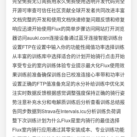
完全免费无订阅费用永久免费使用️透明开发代码完全
开源可审查可信任社区贡献全球开发者共同改进丰富
文档完整的开发和使用文档快速修复问题反馈和修复
响应迅速开始使用Flux的简单步骤访问网站打开浏览
器访问auuki.com连接设备通过蓝牙连接智能训练台
设置FTP在设置中输入你的功能性阈值功率选择训练
从丰富的训练库中选择适合的计划开始骑行点击开始
享受专业的室内训练体验专业提示最大化Flux使用效
果训练前准备确保训练台已校准连接心率带和功率计
设置正确的FTP值准备充足的水分补给训练中优化关
注实时数据反馈根据感觉调整强度保持正确的骑行姿
势注意补充水分和电解质训练后分析查看训练总结报
告同步数据到Strava在Intervals.icu分析训练负荷调
整下次训练计划为什么Flux是室内骑行的最佳选择
Flux室内骑行应用通过其零安装成本、专业训练功能