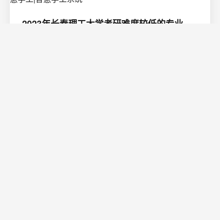
2023年长春理工大学考研难度较低的专业 -
学工系统|学工平台|学生管理系统|学生信息管
理系统|学工管理平台|智慧学工|智慧学工系统
✅作者简介&#xff1a;合肥自友科技 &#x1f4cc;核心产品
&#xff1a;智慧校园平台(包括教工管理、学工管理、教务管
理、考务管理、后勤管理、德育管理、资产管理、公寓管
理、实习管理、就业管理、离校管理、科研平台、档案管
2026/8/9 0:57:59
阅读更多
理、学生平台等26个子平台) 。公司所有人员均有多…
济南网站建设艮安：从初创到腾飞，我们如
何用代码与诚意重塑中小企业数字生命力
在这个流量为王、算法至上的时代，很多老板坐在济南的
办公室里，盯着那一串串跳动的数据，心里往往不是滋
味。他们会问：“为什么别人家的网站能把流量变成真金白
银，而我砸了几万块做网站，却连个访客都留不住？”这种