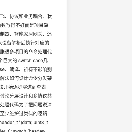
飞、协议和业务耦合、状
函数写得不好而是项目缺
制器、智能家居网关、还
来设备解析后执行对应的
胀很多项目的命令处理代
的 switch-case几
ase、编译、祈祷不影响别
解法如何设计命令分发架
 写法开始逐步演进到查表
讨论分层设计和多协议共
处理代码为了把问题说清
至少维护过类似的逻辑
header_t *)data; uint8_t
er_t); switch (header-