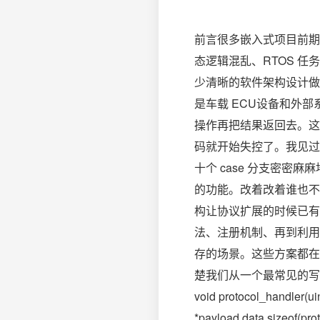
前言很多嵌入式项目前期
态逻辑混乱、RTOS 
少清晰的软件架构设计做
是车载 ECU设备和外
操作再把结果返回去。这
码就开始失控了。我见过不少项目
十个 case 分支密密
的功能。改着改着谁也不
构让协议扩展的时候已有的
法、注册机制、再到利用
存的场景。这些方案都在
楚我们从一个最常见的写
void protocol_handler(uin
*payload data sizeof(pro