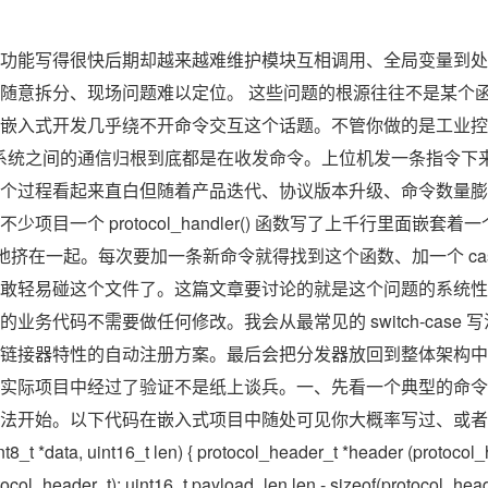
功能写得很快后期却越来越难维护模块互相调用、全局变量到处
任务随意拆分、现场问题难以定位。 这些问题的根源往往不是某个
嵌入式开发几乎绕不开命令交互这个话题。不管你做的是工业控
部系统之间的通信归根到底都是在收发命令。上位机发一条指令下
个过程看起来直白但随着产品迭代、协议版本升级、命令数量膨
一个 protocol_handler() 函数写了上千行里面嵌套着一个巨大
麻麻地挤在一起。每次要加一条新命令就得找到这个函数、加一个 c
敢轻易碰这个文件了。这篇文章要讨论的就是这个问题的系统性
业务代码不需要做任何修改。我会从最常见的 switch-case
链接器特性的自动注册方案。最后会把分发器放回到整体架构中
实际项目中经过了验证不是纸上谈兵。一、先看一个典型的命令
法开始。以下代码在嵌入式项目中随处可见你大概率写过、或者
t8_t *data, uint16_t len) { protocol_header_t *header (protocol_
tocol_header_t); uint16_t payload_len len - sizeof(protocol_head