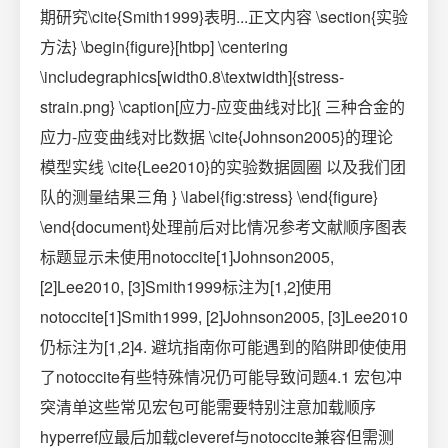
期研究\cite{Smith1999}表明...正文内容 \section{实验
方法} \begin{figure}[htbp] \centering
\includegraphics[width0.8\textwidth]{stress-
strain.png} \caption[应力-应变曲线对比]{ 三种合金的
应力-应变曲线对比数据 \cite{Johnson2005}的理论
模型实线 \cite{Lee2010}的实验数据圆圈 以及我们团
队的测量结果三角 } \label{fig:stress} \end{figure}
\end{document}处理前后对比情况参考文献顺序图表
标题显示未使用notoccite[1]Johnson2005,
[2]Lee2010, [3]Smith1999标注为[1,2]使用
notoccite[1]Smith1999, [2]Johnson2005, [3]Lee2010
仍标注为[1,2]4. 避坑指南你可能遇到的陷阱即使使用
了notoccite有些特殊情况仍可能导致问题4.1 宏包冲
突清单这些常见宏包可能需要特别注意加载顺序
hyperref应最后加载cleveref与notoccite兼容但需测