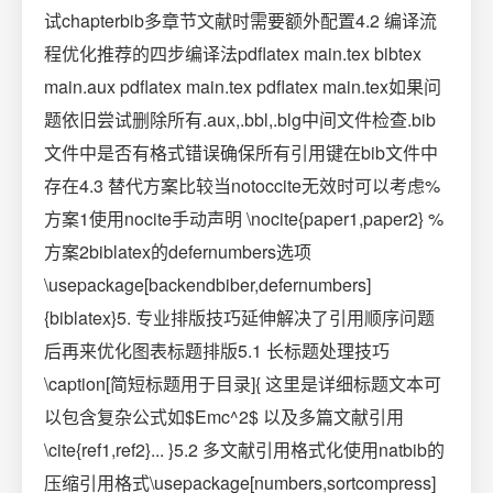
试chapterbib多章节文献时需要额外配置4.2 编译流
程优化推荐的四步编译法pdflatex main.tex bibtex
main.aux pdflatex main.tex pdflatex main.tex如果问
题依旧尝试删除所有.aux,.bbl,.blg中间文件检查.bib
文件中是否有格式错误确保所有引用键在bib文件中
存在4.3 替代方案比较当notoccite无效时可以考虑%
方案1使用nocite手动声明 \nocite{paper1,paper2} %
方案2biblatex的defernumbers选项
\usepackage[backendbiber,defernumbers]
{biblatex}5. 专业排版技巧延伸解决了引用顺序问题
后再来优化图表标题排版5.1 长标题处理技巧
\caption[简短标题用于目录]{ 这里是详细标题文本可
以包含复杂公式如$Emc^2$ 以及多篇文献引用
\cite{ref1,ref2}... }5.2 多文献引用格式化使用natbib的
压缩引用格式\usepackage[numbers,sortcompress]