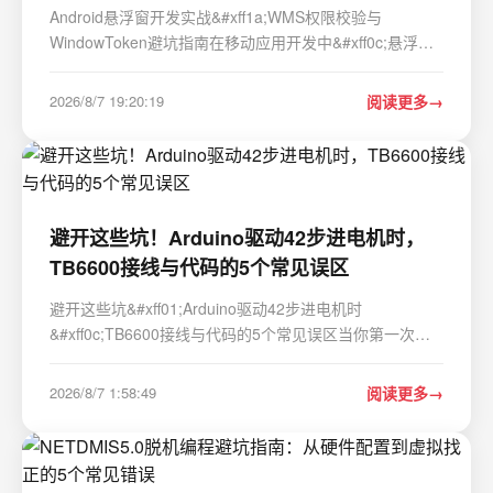
的坑
Android悬浮窗开发实战&#xff1a;WMS权限校验与
WindowToken避坑指南在移动应用开发中&#xff0c;悬浮窗
功能因其独特的交互体验被广泛应用于视频播放器、快捷
工具和系统辅助功能中。然而&#xff0c;从Android 8.0开始
2026/8/7 19:20:19
阅读更多
&#xff0c;Google逐步收紧了对系统窗口的管理策略&…
避开这些坑！Arduino驱动42步进电机时，
TB6600接线与代码的5个常见误区
避开这些坑&#xff01;Arduino驱动42步进电机时
&#xff0c;TB6600接线与代码的5个常见误区当你第一次尝
试用Arduino控制42步进电机时&#xff0c;可能会被TB6600
驱动器上那些密密麻麻的接口和拨码开关搞得晕头转向。
2026/8/7 1:58:49
阅读更多
更让人沮丧的是&#xff0c;即使按照教程一步步操作&#x…