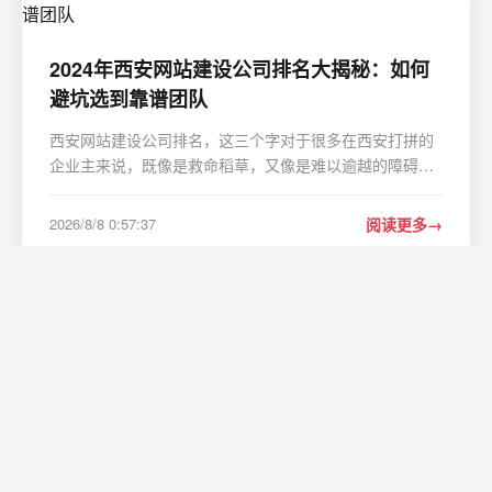
2024年西安网站建设公司排名大揭秘：如何
避坑选到靠谱团队
西安网站建设公司排名，这三个字对于很多在西安打拼的
企业主来说，既像是救命稻草，又像是难以逾越的障碍。
说实话，每次在朋友圈或者行业群里看到有人问“西安做网
站哪家好”，我心里其实是五味杂陈的。为什么五味杂陈？
2026/8/8 0:57:37
阅读更多
因为我知道，这个答案背后，往往藏着一段段让人哭笑不
得…
GPU显存故障高发？识别、排查与修复全指
南
在 GPU 各类硬件故障中&#xff0c;显存相关问题占比高、表
现形式多样&#xff0c;且容易与驱动、系统、算力程序问题混
淆。很多运维人员遇到显存报错时&#xff0c;难以快速判断是
软件配置问题还是硬件物理损坏&#xff0c;反复调试后才确认
2026/8/8 0:57:37
阅读更多