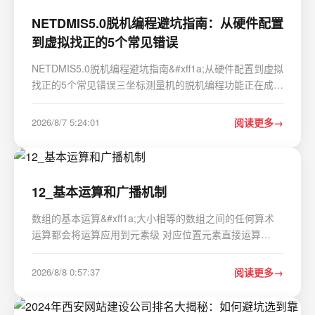
NETDMIS5.0脱机编程避坑指南：从硬件配置
到虚拟找正的5个常见错误
NETDMIS5.0脱机编程避坑指南&#xff1a;从硬件配置到虚拟
找正的5个常见错误三坐标测量机的脱机编程功能正在成为
现代制造企业的标配能力。NETDMIS5.0作为行业主流软
件&#xff0c;其脱机编程模块允许工程师在不占用实际设备的
2026/8/7 5:24:01
阅读更多
情况下完成测量程序开发。但许多用户在从联机操作转…
12_基本运算和广播机制
数组的基本运算&#xff1a;大小相等的数组之间的任何算术
运算都会将运算应用到元素级 对应位置元素直接运算
&#xff08; - * /&#xff09; 广播机制&#xff1a; 广播兼容规则
&#xff1a;两个维度相等&#xff0c;或者其中一个是 1&#xff0c;
2026/8/8 0:57:37
阅读更多
就能广播。第一步&#xff1…