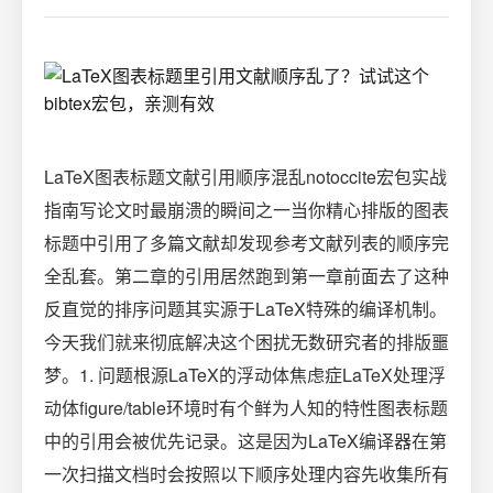
LaTeX图表标题文献引用顺序混乱notoccite宏包实战
指南写论文时最崩溃的瞬间之一当你精心排版的图表
标题中引用了多篇文献却发现参考文献列表的顺序完
全乱套。第二章的引用居然跑到第一章前面去了这种
反直觉的排序问题其实源于LaTeX特殊的编译机制。
今天我们就来彻底解决这个困扰无数研究者的排版噩
梦。1. 问题根源LaTeX的浮动体焦虑症LaTeX处理浮
动体figure/table环境时有个鲜为人知的特性图表标题
中的引用会被优先记录。这是因为LaTeX编译器在第
一次扫描文档时会按照以下顺序处理内容先收集所有