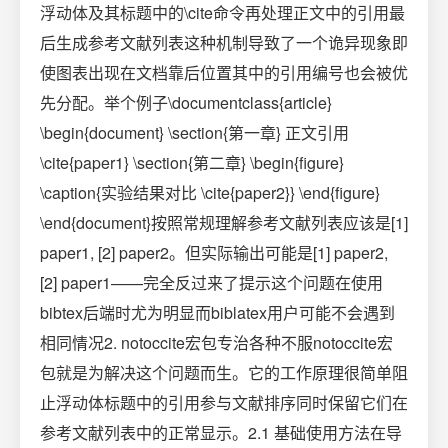
浮动体及其标题中的\cite命令再处理正文中的引用最
后生成参考文献列表这种机制导致了一个诡异现象即
使图表出现在文档靠后位置其中的引用编号也会被优
先分配。举个例子\documentclass{article}
\begin{document} \section{第一章} 正文引用
\cite{paper1} \section{第二章} \begin{figure}
\caption{实验结果对比 \cite{paper2}} \end{figure}
\end{document}按照常规理解参考文献列表应该是[1]
paper1, [2] paper2。但实际输出可能是[1] paper2,
[2] paper1——完全反过来了提示这个问题在使用
bibtex后端时尤为明显而biblatex用户可能不会遇到
相同情况2. notoccite宏包专治各种不服notoccite宏
包就是为解决这个问题而生。它的工作原理很简单阻
止浮动体标题中的引用参与文献排序同时保留它们在
参考文献列表中的正常显示。2.1 基础使用方法在导