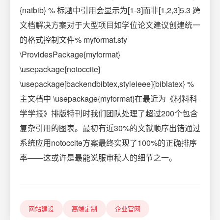
{natbib} % 标题中引用会显示为[1-3]而非[1,2,3]5.3 跨
文档解决方案对于大型项目如学位论文建议创建统一
的格式控制文件% myformat.sty
\ProvidesPackage{myformat}
\usepackage{notoccite}
\usepackage[backendbibtex,styleieee]{biblatex} %
主文档中 \usepackage{myformat}在最近为《材料科
学学报》排版特刊时我们团队处理了超过200个包含
复杂引用的图表。最初有近30%的文献顺序出错通过
系统应用notoccite方案最终实现了100%的正确排序
率——这或许是最能说服审稿人的细节之一。
网站建设
高端定制
企业官网