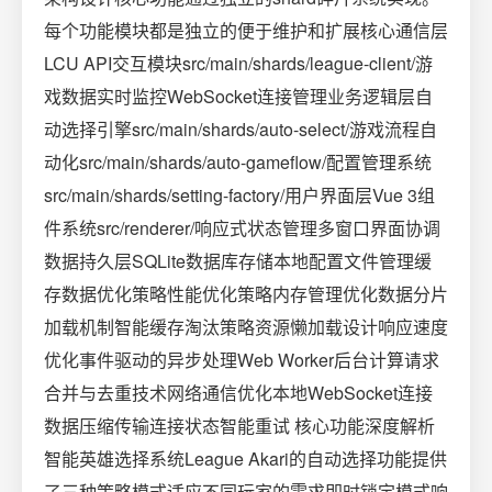
每个功能模块都是独立的便于维护和扩展核心通信层
LCU API交互模块src/main/shards/league-client/游
戏数据实时监控WebSocket连接管理业务逻辑层自
动选择引擎src/main/shards/auto-select/游戏流程自
动化src/main/shards/auto-gameflow/配置管理系统
src/main/shards/setting-factory/用户界面层Vue 3组
件系统src/renderer/响应式状态管理多窗口界面协调
数据持久层SQLite数据库存储本地配置文件管理缓
存数据优化策略性能优化策略内存管理优化数据分片
加载机制智能缓存淘汰策略资源懒加载设计响应速度
优化事件驱动的异步处理Web Worker后台计算请求
合并与去重技术网络通信优化本地WebSocket连接
数据压缩传输连接状态智能重试 核心功能深度解析
智能英雄选择系统League Akari的自动选择功能提供
了三种策略模式适应不同玩家的需求即时锁定模式响