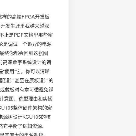
5这样的高端FPGA开发板
件开发生涯里我越来越深
不止是PDF文档里那些密
论是调试一个诡异的电源
宽最终你都会回到这张图
了当前高速数字系统设计的诸
“使用”它。你可以清晰
配设计甚至在原板设计的
或载板时有章可循避免踩
设计意图、选型理由和实操
CU105整体硬件架构的宏
源树设计KCU105的核
型号并非偶然它平衡了逻辑资源、
就是其庞大的电源系统。