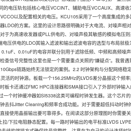
的电压轨包括核心电压VCCINT、辅助电压VCCAUX、高速收发器
电压VCCO以及配置相关的电压。KCU105采用了一个高度集成的多
器LDO的方案。这里的设计思路很明确对于大电流、对噪声相
C对于为高速收发器或PLL供电的、对噪声极其敏感的模拟电压则
器终端电压供电的LDO其输入滤波和输出滤波电容的选型与布局就
、0.1uF、0.01uF的电容并联分别用于滤除低频、中频和高频
检查信号完整性这里也是一个需要重点关照的“嫌疑点”。我曾遇
致10Gbps链路始终无法锁定的案例。2.2 时钟架构与分配网络
其灵活的时钟源。板载一个156.25MHz的LVDS差分晶振这个频率
时板卡还通过FMC HPC连接器和SMA接口引入了外部时钟输
经过一个时钟缓冲器如SI5338这类可编程时钟发生器。这个芯片
去抖Jitter Cleaning和频率合成功能。对于需要超低抖动
直接使用晶振输出要可靠得多。在阅读这部分原理图时你需要关
上拉/下拉电阻静态配置。每一路时钟输出的电平标准LVDS LVPE
。时钟走线的端接方式确保信号完整性。注意在为自己的设计选择时