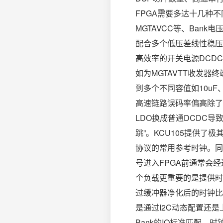
FPGA需要多达十几种不同
MGTAVCC等、Bank
配合多个低压差线性稳压
高效率的开关电源DCD
如为MGTAVTT收发
到多个不同容值如10uF
高速链路误码率偏高除了
LDO换成普通DCDC导
跳”。KCU105提供了极
协议的常用参考时钟。同
号进入FPGA前通常会
个负载更重要的是提供时钟
过缓冲器净化后的时钟比
是通过I2C动态配置还是
Bank的IO标准匹配