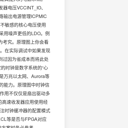
电压VCCINT_IO、
路输出电源管理ICPMIC
对不敏感的核心电压使用
采用噪声更低的LDO。例
极为考究。原理图上你会看
噪声。在实际调试中如果发现
到过因为省成本而将此处
稳定的时钟是数字系统的“心
是万兆以太网、Aurora等
入的能力。原理图中时钟信
的作用不仅仅是扇出驱动多
时钟的高速收发器应用使用经
注时钟缓冲器的配置模式
CL等是否与FPGA对应
钟方案时务必参考