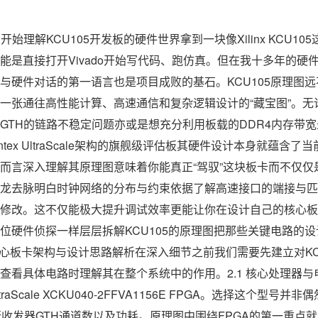
开始理解KCU105开发板的硬件世界拿到一块像Xilinx KCU10
能是直接打开Vivado开始写代码、跑仿真。但在我十多年的硬
与硬件对话的第一语言也是项目成败的基石。KCU105原理图远
一张通往高性能计算、高速通信和复杂逻辑设计的“藏宝图”。无
GTH的链路不稳定问题亦或是想充分利用板载的DDR4内存带
intex UltraScale架构的旗舰级评估板其硬件设计本身就蕴含
而言深入理解其原理图意味着你能真正“驾驭”这块板卡而不仅仅是
龙去脉明白时钟网络的分布与约束依据了解高速接口的端接与匹
修改。这不仅能极大提升调试效率更能让你在设计自己的核心板
位硬件侦探一样层层拆解KCU105的原理图把那些关键电路的
05核心板卡架构与设计思路解析在深入细节之前我们需要先建立对K
看具体电路时理解其在整个系统中的作用。2.1 核心处理器与电
x UltraScale XCKU040-2FFVA1156E FPGA。选择这个
行收发器GTH通道数以及功耗。原理图中围绕FPGA的第一重点