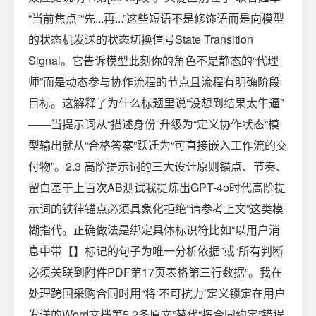
“当前焦点”“先...再...”这些短语不是修饰语而是向模型
的状态机发送的状态切换信号State Transition
Signal。它告诉模型此刻你的角色不是静态的“代理
师”而是动态参与协作流程的节点且流程有明确阶段
目标。这解释了为什么标题里说“没想到结果太牛逼”
——当提示词从“描述身份”升级为“定义协作状态”模
型输出就从“合格答案”跃迁为“可直接嵌入工作流的交
付物”。2.3 高阶提示词的三大设计原则锚点、节奏、
留白基于上百次AB测试我提炼出GPT-4o时代高阶提
示词的铁律锚点必须具象化拒绝“请参考上文”这类模
糊指代。正确做法是绑定具体标识符比如“以用户消
息中带【】标记的句子为唯一分析依据”或“所有判断
必须关联到附件PDF第17页表格第三行数据”。我在
处理跨国采购合同时用“将‘不可抗力’定义锁定在用户
发送的Word文档第5.2条原文”替代“按合同约定”错误