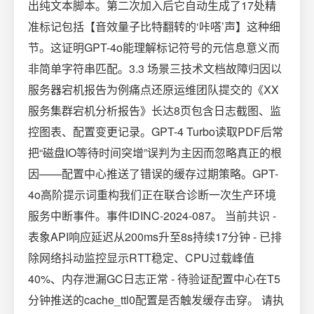
出纯文本脚本。第二次加入后它自动生成了17处精
准标记包括【音效量子比特翻转的‘咔嗒’声】这种细
节。这证明GPT-4o能理解标记符号的元信息意义而
非简单字符串匹配。3.3 场景三技术文档故障归因以
服务器宕机报告为例痛点还原运维团队提交的《XX
服务集群宕机分析报告》长达8页包含日志截图、监
控图表、配置变更记录。GPT-4 Turbo读取PDF后常
把“磁盘IO等待时间突增”误判为主因而忽略真正的根
因——配置中心推送了错误的缓存过期策略。GPT-
4o高阶提示词重构我们正在联合诊断一次生产环境
服务中断事件。事件IDINC-2024-087。 当前共识 -
表象API响应延迟从200ms升至8s持续17分钟 - 已排
除网络抖动监控显示RTT稳定、CPU过载峰值
40%、内存泄漏GC日志正常 - 待验证配置中心在T5
分钟推送的cache_ttl0配置是否触发缓存击穿。 请执