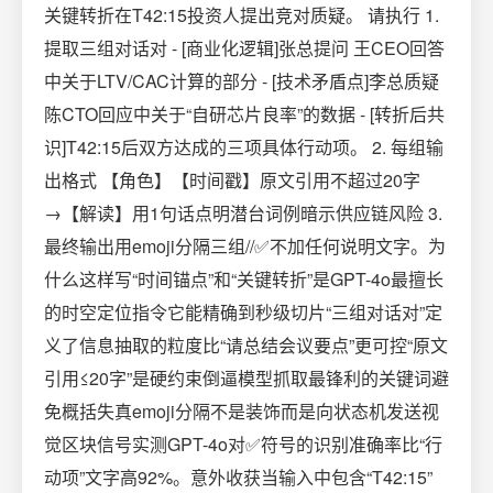
关键转折在T42:15投资人提出竞对质疑。 请执行 1.
提取三组对话对 - [商业化逻辑]张总提问 王CEO回答
中关于LTV/CAC计算的部分 - [技术矛盾点]李总质疑
陈CTO回应中关于“自研芯片良率”的数据 - [转折后共
识]T42:15后双方达成的三项具体行动项。 2. 每组输
出格式 【角色】【时间戳】原文引用不超过20字
→【解读】用1句话点明潜台词例暗示供应链风险 3.
最终输出用emoji分隔三组//✅不加任何说明文字。为
什么这样写“时间锚点”和“关键转折”是GPT-4o最擅长
的时空定位指令它能精确到秒级切片“三组对话对”定
义了信息抽取的粒度比“请总结会议要点”更可控“原文
引用≤20字”是硬约束倒逼模型抓取最锋利的关键词避
免概括失真emoji分隔不是装饰而是向状态机发送视
觉区块信号实测GPT-4o对✅符号的识别准确率比“行
动项”文字高92%。意外收获当输入中包含“T42:15”