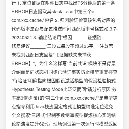
行 1. 定位证据在附件日志中找出T5分钟后的第一条
ERROR日志提取其stack trace中第三个at
com.xxx.cache.*包名 2. 归因验证检查该包名对应的
代码版本是否与配置推送时间匹配版本号格式v2.3.7-
20240521 3. 输出结论用“根因______证据链______
修复建议______”三段式每段不超过25字。 注意若
未找到匹配日志回复“【证据缺失未捕获
ERROR】”。为什么这样写“当前共识”模块不是背景
介绍而是向状态机同步已验证事实防止模型重复排查
“待验证”明确指向根因假设激活模型的假设检验模式
Hypothesis Testing Mode比泛泛而问“请分析原因”效
率高3倍步骤1的“第三个at com.xxx.cache.*”是典型锚
点指令利用Java栈迹固定格式让模型精准定位避免
全文搜索“三段式”限制字数倒逼模型提炼核心实测结
论简洁度提升62%。现场调试第一次运行时模型返回