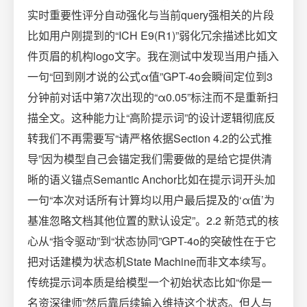
实时重要性评分自动强化与当前query强相关的片段
比如用户刚提到的“ICH E9(R1)”弱化冗余描述比如文
件页眉的机构logo文字。我在测试中发现当用户插入
一句“回到刚才说的公式α值”GPT-4o会瞬间定位到3
分钟前对话中第7次出现的“α0.05”标注而不是重新扫
描全文。这种能力让“高阶提示词”的设计逻辑彻底反
转我们不再需要写“请严格依据Section 4.2的公式推
导”因为模型自己会锚定我们需要做的是给它提供清
晰的语义锚点Semantic Anchor比如在提示词开头加
一句“本次对话所有计算均以用户最后提及的‘α值’为
基准忽略文档其他位置的默认设定”。2.2 新范式的核
心从“指令驱动”到“状态协同”GPT-4o的突破性在于它
把对话建模为状态机State Machine而非文本续写。
传统提示词本质是给模型一个初始状态比如“你是一
名资深律师”然后靠后续输入维持这个状态。但人与