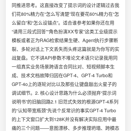
同推进思考。这直接改变了提示词的设计逻辑过去我
们花80%精力在“怎么写清楚”现在要花60%精力在“怎
么留白”和“怎么设锚点”。适合谁参考如果你还在用
“请用三段式回答”“角色扮演XX专家”这类工业级提示
模板或者正为RAG检索结果生硬、Agent执行步骤断
裂、多轮对话上下文丢失而头疼这篇就是为你写的实
战复盘。它不讲API参数不堆论文术语只记录我用同
一组真实业务场景跨语言合同比对、短视频脚本生
成、技术文档故障归因在GPT-4、GPT-4 Turbo和
GPT-4o上的逐轮对比以及那些让键盘敲出火星子的
调试细节。2. 核心设计思路为什么必须抛弃“提示词
说明书”的旧脑回路2.1 旧范式失效的根源GPT-4系列
的“认知带宽瓶颈”先说个反常识的事实GPT-4 Turbo
的上下文窗口扩大到128K并没有解决实际应用中最
痛的三个问题——意图漂移、多步推理坍塌、跨模态