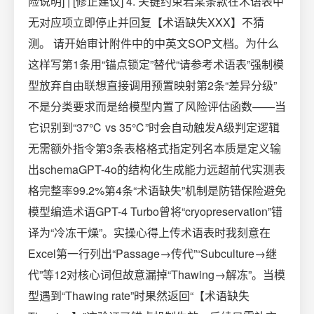
险说明] | [修正建议] 4. 关键约束若某条款在术语表中
无对应项立即停止并回复【术语缺失XXX】不猜
测。 请开始审计附件中的中英文SOP文档。为什么
这样写第1条用“锚点锁定”替代“请参考术语表”强制模
型放弃自由联想直接调用预置映射第2条“差异分级”
不是分类要求而是给模型内置了风险评估函数——当
它识别到“37℃ vs 35℃”时会自动触发A级判定逻辑
无需额外指令第3条表格格式指定列名本质是定义输
出schemaGPT-4o的结构化生成能力远超前代实测表
格完整率99.2%第4条“术语缺失”机制是防错保险避免
模型编造术语GPT-4 Turbo曾将“cryopreservation”错
译为“冷冻干燥”。实操心得上传术语表时我刻意在
Excel第一行列出“Passage→传代”“Subculture→继
代”等12对核心词但故意漏掉“Thawing→解冻”。当模
型遇到“Thawing rate”时果然返回“【术语缺失