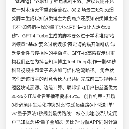
Thawing】”这验证了锚点机制生效。后续只需补充
这一对术语无需重跑全流程。33.2 场景二短视频爆
款脚本生成以知识类博主为例痛点还原知识类博主常
卡在“如何把枯燥的量子退火原理讲得让人想看30
秒”。GPT-4 Turbo生成的脚本要么过于学术堆砌“哈
密顿量”“基态”要么过度娱乐“薛定谔的猫开咖啡店”缺
乏专业性与传播性的平衡点。GPT-4o高阶提示词重
构我们正在为抖音知识博主TechDeep制作一期60秒
科普视频主题量子退火如何优化物流路径。 角色状
态你是该博主的创意合伙人已共同完成前三期视频主
题区块链溯源、边缘计算、联邦学习用户粉丝画像为
25-35岁IT从业者完播率要求45%。 创作约束 - 开场
3秒必须用生活化冲突对比“快递员绕路3小时送1单”
vs“量子算法1秒规划最优路线” - 核心比喻必须绑定用
户已知概念将“量子叠加态”类比为“导航APP同时计算