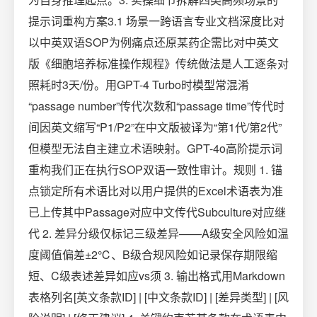
提示词重构方案3.1 场景一跨语言专业文档深度比对
以中英双语SOP为例痛点还原某药企需比对中英文
版《细胞培养标准操作规程》传统做法是人工逐条对
照耗时3天/份。用GPT-4 Turbo时模型常混淆
“passage number”传代次数和“passage time”传代时
间因英文缩写“P1/P2”在中文版被译为“第1代/第2代”
但模型无法自主建立术语映射。GPT-4o高阶提示词
重构我们正在执行SOP双语一致性审计。规则 1. 锚
点锁定所有术语比对以用户提供的Excel术语表为准
已上传其中Passage对应中文传代Subculture对应继
代 2. 差异分级仅标记三级差异——A级安全风险如温
度阈值偏差±2℃、B级合规风险如记录保存期限缩
短、C级表述差异如应vs须 3. 输出格式用Markdown
表格列名[英文条款ID] | [中文条款ID] | [差异类型] | [风