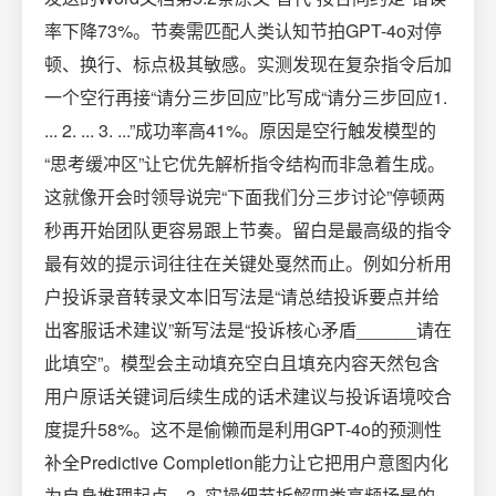
率下降73%。节奏需匹配人类认知节拍GPT-4o对停
顿、换行、标点极其敏感。实测发现在复杂指令后加
一个空行再接“请分三步回应”比写成“请分三步回应1.
... 2. ... 3. ...”成功率高41%。原因是空行触发模型的
“思考缓冲区”让它优先解析指令结构而非急着生成。
这就像开会时领导说完“下面我们分三步讨论”停顿两
秒再开始团队更容易跟上节奏。留白是最高级的指令
最有效的提示词往往在关键处戛然而止。例如分析用
户投诉录音转录文本旧写法是“请总结投诉要点并给
出客服话术建议”新写法是“投诉核心矛盾______请在
此填空”。模型会主动填充空白且填充内容天然包含
用户原话关键词后续生成的话术建议与投诉语境咬合
度提升58%。这不是偷懒而是利用GPT-4o的预测性
补全Predictive Completion能力让它把用户意图内化
为自身推理起点。3. 实操细节拆解四类高频场景的