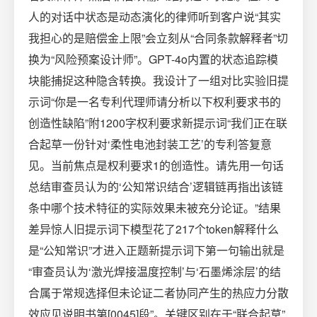
人的对话中状态是动态演化的律师听到客户说“其实
我担心的是赔偿金上限”会立刻从“合同条款解释者”切
换为“风险预案设计师”。GPT-4o内置的状态追踪模
块能捕捉这种隐含转换。我设计了一组对比实验旧提
示词“你是一名专利代理师请分析以下权利要求书的
创造性缺陷”附1200字权利要求新提示词“我们正在联
合起草一份针对‘柔性电池封装工艺’的专利答复意
见。当前焦点是权利要求1的创造性。请先用一句话
总结审查员认为的‘公知常识结合’逻辑链再指出该链
条中哪个技术特征的实际效果未被充分论证。”结果
差异惊人旧提示词下模型花了217个token解释什么
是“公知常识”才进入正题新提示词下第一句输出就是
“审查员认为‘激光焊接温度控制’与‘石墨烯涂层’的结
合属于常规选择但未论证二者协同产生的热应力分散
效应见说明书第[0045]段”。关键区别在于“联合起草”