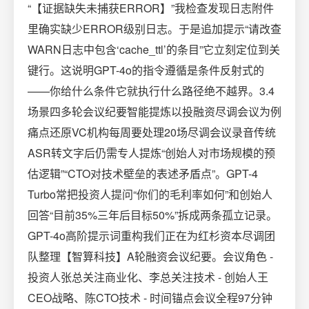
“【证据缺失未捕获ERROR】”我检查发现日志附件
里确实缺少ERROR级别日志。于是追加提示“请改查
WARN日志中包含‘cache_ttl’的条目”它立刻定位到关
键行。这说明GPT-4o的指令遵循是条件反射式的
——你给什么条件它就执行什么路径绝不越界。3.4
场景四多轮会议纪要智能提炼以投融资尽调会议为例
痛点还原VC机构每周要处理20场尽调会议录音传统
ASR转文字后仍需专人提炼“创始人对市场规模的预
估逻辑”“CTO对技术壁垒的表述矛盾点”。GPT-4
Turbo常把投资人提问“你们的毛利率如何”和创始人
回答“目前35%三年后目标50%”拆成两条孤立记录。
GPT-4o高阶提示词重构我们正在为红杉资本尽调团
队整理【智算科技】A轮融资会议纪要。会议角色 -
投资人张总关注商业化、李总关注技术 - 创始人王
CEO战略、陈CTO技术 - 时间锚点会议全程97分钟