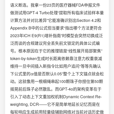
语义断连。我拿一份23页的医疗器械FDA申报文件
做测试用GPT-4 Turbo处理“提取所有临床试验样本量
计算方法并对比差异”它能准确识别出Section 4.2和
Appendix B中的公式但当要求“指出哪个方法更符合
2023年ICH E9(R1)增补指南”时模型会突然切换成泛
泛而谈的合规建议完全丢失前文锁定的具体公式编
号。根本原因在于它的推理链是“线性展开局部聚焦”
token-by-token生成时长距离依赖靠注意力权重衰减
维持一旦中间插入新指令比如用户追问“等等先确认
下公式里的α值是否默认0.05”整个上下文锚点就会松
动。这就像用一根细绳串起100颗珠子你捏住第50颗
摇晃前后珠子必然散乱。而GPT-4o的架构变革在于
引入了动态上下文重加权机制Dynamic Context Re-
weighting, DCR——它不是简单地延长记忆而是在
每轮响应生成前用轻量级辅助网络对当前对话历史做