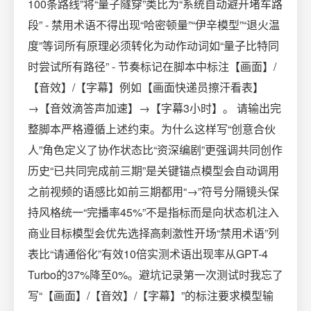
100条路线”将“量子隧穿”类比为“系统自动避开堵车路
段” - 禁用术语不得出现“哈密顿量”“伊辛模型”“退火温
度”等词所有原理必须转化为动作动词如“量子比特同
时尝试所有路径” - 节奏标记在脚本中标注【画面】/
【音效】/【字幕】例如【画面快递员擦汗看表】
→【音效滴答声加速】→【字幕3小时】。 请输出完
整脚本严格遵循上述约束。为什么这样写“创意合伙
人”角色定义了协作状态比“资深编剧”更强调共同创作
历史“已共同完成前三期”是关键锚点模型会自动调用
之前视频的语感比如前三期都用“→”符号分隔镜头保
持风格统一“完播率45%”不是指标而是向状态机注入
商业目标模型会优先选择高刺激性开场“禁用术语”列
表比“请通俗化”有效10倍实测术语出现率从GPT-4
Turbo的37%降至0%。避坑记录第一次测试时我忘了
写“【画面】/【音效】/【字幕】”的标注要求模型输