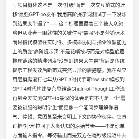
1. 项目概述这不是一次“升级”而是一次交互范式的迁
移“最强GPT-4o发布 我用高阶提示词测试了一下没想
到结果太牛逼了”——这个标题里藏着三个被大众忽
略但从业者一眼就懂的关键信号“最强”不是营销话术
而是指代模型在实时性、多模态协同与指令遵循能力
上的质变“高阶提示词”不是花哨技巧而是对模型底层
推理链路的精准调度“没想到结果太牛逼”背后是传统
提示工程失效后新范式突然显形的震撼感。我在AI应
用层摸爬滚打七年从GPT-3时代手写few-shot模板到
GPT-4时代构建复杂思维链Chain-of-Thought工作流
再到今天实测GPT-4o最深的体会是它不再是一个“需
要被驯服的聪明学生”而更像一个能同步理解你语
气、停顿、意图甚至未言明上下文的协作伙伴。它真
正把“对话”拉回了人类认知的原始节奏——不是你单
方面输入指令、等待输出而是双方在毫秒级延迟中共