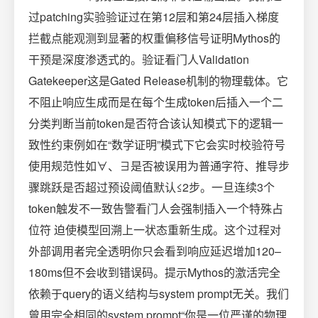
过patching实验验证过在第12层和第24层插入梯度
拦截点能观测到显著的权重偏移信号证明Mythos的
干预是深度渗透式的。验证看门人Validation
Gatekeeper这是Gated Release机制的物理载体。它
不阻止响应生成而是在每个生成token后插入一个二
分类判断当前token是否符合该认知模式下的逻辑一
致性约束例如在“数学证明”模式下它会实时校验符号
使用规范性如∀、∃是否被误用为普通字符、推导步
骤跳跃是否超过预设阈值默认≤2步。一旦连续3个
token触发不一致告警看门人会强制插入一个特殊占
位符 迫使模型回溯上一状态重新生成。这个过程对
外部调用者完全透明你只会看到响应延迟增加120–
180ms但不会收到错误码。提示Mythos的激活完全
依赖于query的语义结构与system prompt无关。我们
曾用完全相同的system prompt“你是一位严谨的物理