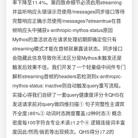
率下降至11.4%。第四致命细节必须启用streaming
并监听响应头错误示范使用/messages同步接口等待
完整响应正确示范使用/messages?streamtrue在首
帧响应头中捕获x-anthropic-mythos-status原因
Mythos的激活状态在请求处理初期即确定但只有
streaming模式才能在首帧就暴露该状态。同步接口
会隐藏此信息导致你无法区分是Mythos未触发还是
触发后效果不佳。我们开发了一个轻量级中间件专门
解析streaming首帧的headers若检测到x-anthropic-
mythos-status: inactive则自动触发query重写流程。
实操心得我们自研了一套query健康度评分卡QHS在
发送请求前对query做四维扫描① 句子完整性主谓宾
齐全度≥85%② 动词时态跨度覆盖≥2种时态③ 概念
密度每100字符含专业术语≥1.2个④ 逻辑连接词丰富
度因此/然而/倘若等出现频次。QHS得分≥7.2的