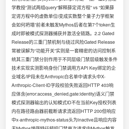
学教授”测试两组query“解释薛定谔方程” vs “如果薛
定谔方程中的虚数单位i变成实数整个量子力学框架
会如何坍塌”前者未触发Mythos后者在第7个token生
成时即被模式探测器捕获并激活全链路。2.2 Gated
Release的三重门禁机制与绕过风险Gated Release
常被误解为“功能开关”实则是一套精密的访问控制系
统其三重门禁分别作用于不同层级门禁层级触发条件
技术实现实测影响身份门禁调用方API Key绑定的企
业域名/IP段未在Anthropic白名单中请求头中X-
Anthropic-Client-ID字段校验失败返回HTTP 403响
应体含{error:access_denied,gate:identity}语义门禁
模式探测器输出的认知模式ID不在当前Key授权列表
内在路径路由器前截断请求流返回HTTP 200但响应
中x-anthropic-mythos-status头为inactive且响应内容
无Mythos增强特征频控门禁单次请求中Mythos触发