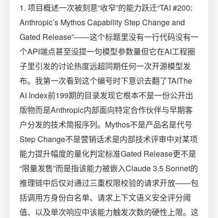
1. 项目概述一次被刻意“收窄”的能力跃迁“TAI #200:
Anthropic’s Mythos Capability Step Change and
Gated Release”——这个标题里没有一行代码没有一
个API端点甚至没提一句模型参数量但它在AI工程圈
子里引发的讨论热度远超同期任何一次开源模型发
布。我第一次看到这个编号时下意识去翻了TAIThe
AI Index前199期的目录发现它根本不是一份公开出
版物而是Anthropic内部面向特定合作伙伴与早期客
户分发的技术简报序列。Mythos不是产品名是代号
Step Change不是营销话术是内部技术评审中对某项
能力提升幅度的量化判定标准Gated Release更不是
“限量发售”而是指该能力被嵌入Claude 3.5 Sonnet的
推理链中后仅对通过三重权限校验的请求开放——包
括调用方身份白名单、请求上下文语义安全评分阈
值、以及单次响应中该能力触发次数的硬性上限。这