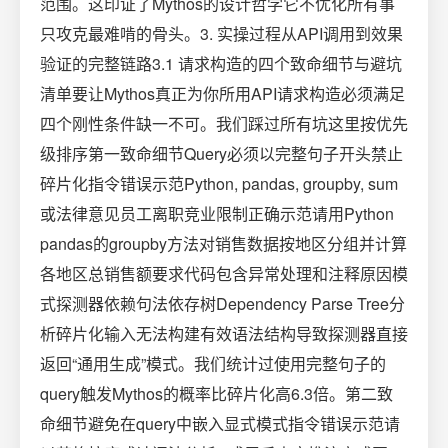
范围。这印证了Mythos的设计哲学它不优化所有事
只攻克最难啃的骨头。3. 实操过程从API调用到效果
验证的完整链路3.1 请求构造的四个致命细节与避坑
清单要让Mythos真正为你所用API请求构造必须满足
四个刚性条件缺一不可。我们踩过所有坑这里按优先
级排序第一致命细节Query必须以完整句子开头禁止
碎片化指令错误示范Python, pandas, groupby, sum
或法律意见员工离职竞业限制正确示范请用Python
pandas的groupby方法对销售数据按地区分组并计算
各地区总销售额要求代码包含异常处理和注释原因模
式探测器依赖句法依存树Dependency Parse Tree分
析碎片化输入无法构建有效语法结构导致探测器直接
返回“通用生成”模式。我们统计过使用完整句子的
query触发Mythos的概率比碎片化高6.3倍。第二致
命细节避免在query中嵌入显式模式指令错误示范请