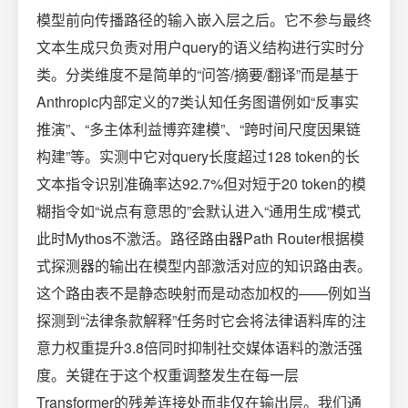
模型前向传播路径的输入嵌入层之后。它不参与最终
文本生成只负责对用户query的语义结构进行实时分
类。分类维度不是简单的“问答/摘要/翻译”而是基于
Anthropic内部定义的7类认知任务图谱例如“反事实
推演”、“多主体利益博弈建模”、“跨时间尺度因果链
构建”等。实测中它对query长度超过128 token的长
文本指令识别准确率达92.7%但对短于20 token的模
糊指令如“说点有意思的”会默认进入“通用生成”模式
此时Mythos不激活。路径路由器Path Router根据模
式探测器的输出在模型内部激活对应的知识路由表。
这个路由表不是静态映射而是动态加权的——例如当
探测到“法律条款解释”任务时它会将法律语料库的注
意力权重提升3.8倍同时抑制社交媒体语料的激活强
度。关键在于这个权重调整发生在每一层
Transformer的残差连接处而非仅在输出层。我们通