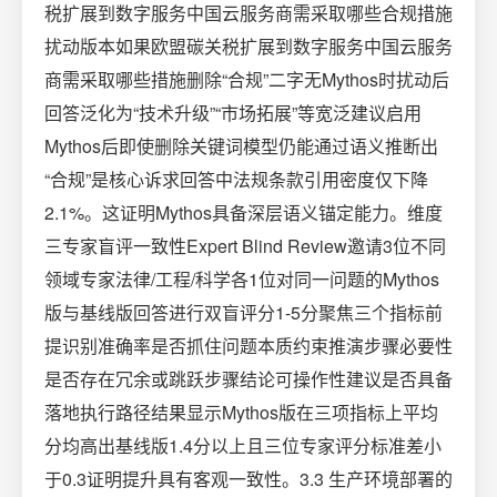
税扩展到数字服务中国云服务商需采取哪些合规措施
扰动版本如果欧盟碳关税扩展到数字服务中国云服务
商需采取哪些措施删除“合规”二字无Mythos时扰动后
回答泛化为“技术升级”“市场拓展”等宽泛建议启用
Mythos后即使删除关键词模型仍能通过语义推断出
“合规”是核心诉求回答中法规条款引用密度仅下降
2.1%。这证明Mythos具备深层语义锚定能力。维度
三专家盲评一致性Expert Blind Review邀请3位不同
领域专家法律/工程/科学各1位对同一问题的Mythos
版与基线版回答进行双盲评分1-5分聚焦三个指标前
提识别准确率是否抓住问题本质约束推演步骤必要性
是否存在冗余或跳跃步骤结论可操作性建议是否具备
落地执行路径结果显示Mythos版在三项指标上平均
分均高出基线版1.4分以上且三位专家评分标准差小
于0.3证明提升具有客观一致性。3.3 生产环境部署的