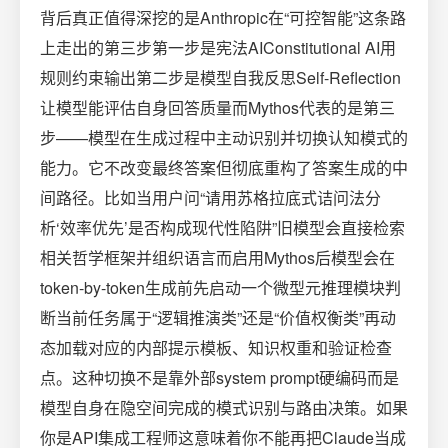
背后真正值得深挖的是Anthropic在“可控智能”这条路
上走出的第三步第一步是宪法AIConstitutional AI用
规则约束输出第二步是模型自我反思Self-Reflection
让模型能评估自身回答质量而Mythos代表的是第三
步——模型在生成过程中主动识别并切换认知模式的
能力。它不改变最终答案但彻底重构了答案生成的中
间路径。比如当用户问“请用苏格拉底式诘问法分
析‘效率优先’是否构成现代性陷阱”旧模型会直接检索
相关哲学框架并组织语言而启用Mythos后模型会在
token-by-token生成前先启动一个微型元推理模块判
断当前任务属于“逻辑推演类”还是“价值权衡类”再动
态加载对应的内部提示模板、知识权重和验证检查
点。这种切换不是靠外部system prompt硬编码而是
模型自身在隐空间完成的模式识别与路由决策。如果
你是API集成工程师这意味着你不能再把Claude当成