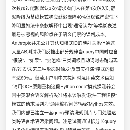
次数超过配额默认3次/请求看门人在第4次触发时静
默降级为基线模式响应延迟骤降40%但逻辑严密性下
降明显如法律条款解释中出现“通常认为”等模糊表述
最易被忽视的风险点在于语义门禁的误判成本。
Anthropic并未公开其认知模式ID的映射关系但通过
大量AB测试我们反推出部分规律当query中同时包含
“假设”、“如果”、“会怎样”三类词根且动词时态跨越现
在/过去/未来三种形态时触发“反事实推演”模式的概
率达89%。但若用户用中文提问时混用英文术语如
“请用OOP原则重构这段Python code”模式探测器会
因中英混合语义解析失准将本该触发“软件工程建模”
模式的请求误判为“通用编程问答”导致Mythos失效。
我们内部已建立一套query预清洗规则库专门处理这
类跨语言术语污染问题。注意试图通过拆分长query
为多个短请求来规避频控门禁是无效的。Anthropic