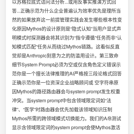
以苏格拉底式诘问法分析...或用反事实推演方式回
答...正确示范为什么企业普遍认为效率优先是理所当
然的如果放弃这一前提管理实践会发生哪些根本性变
化原因Mythos的设计原则是“隐式认知”当用户显式声
明模式时探测器会将其识别为“指令遵循”任务而非“认
知模式匹配”任务从而绕过Mythos链路。这看似反直
觉却是Anthropic刻意为之的防滥用设计。第三致命
细节System Prompt必须为空或仅含角色定义错误示
范你是一个擅长法律推理的AI严格按三段论格式回答
正确示范你是一位资深企业战略顾问或 空字符串原
因Mythos的路径路由器会与system prompt发生权重
冲突。当system prompt中包含领域限定词如“法
律”、“医学”时路由器会优先加载该领域知识压制
Mythos所需的跨领域模式切换能力。我们的A/B测试
显示含领域限定词的system prompt会使Mythos激活