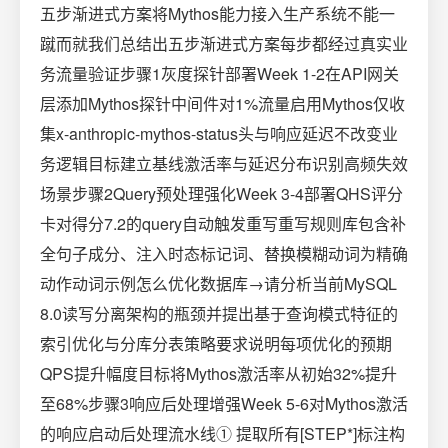
五步渐进式方案将Mythos能力接入生产系统不能一
蹴而就我们总结出五步渐进式方案每步都经过真实业
务流量验证步骤1灰度探针部署Week 1-2在API网关
层添加Mythos探针中间件对1%流量启用Mythos仅收
集x-anthropic-mythos-status头与响应延迟不改变业
务逻辑目标建立基线激活率与延迟分布识别高频失效
场景步骤2Query预处理强化Week 3-4部署QHS评分
卡对得分7.2的query自动触发重写重写规则库包含补
全句子成分、注入时态标记词、替换模糊动词为精确
动作动词示例怎么优化数据库→请分析当前MySQL
8.0读写分离架构的瓶颈并提出基于查询模式特征的
索引优化与分库分表策略要求说明每项优化的预期
QPS提升幅度目标将Mythos激活率从初始32%提升
至68%步骤3响应后处理增强Week 5-6对Mythos激活
的响应启动后处理流水线① 提取所有[STEP*]标注构