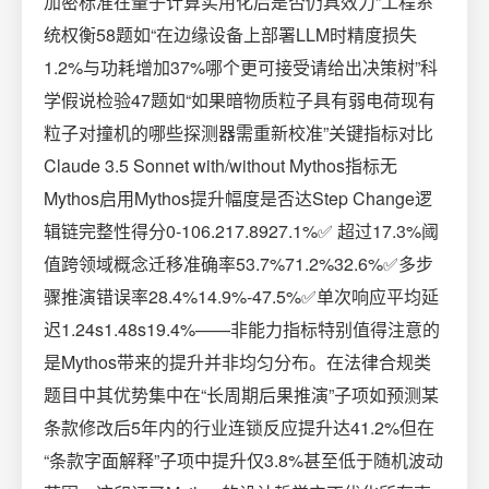
加密标准在量子计算实用化后是否仍具效力”工程系
统权衡58题如“在边缘设备上部署LLM时精度损失
1.2%与功耗增加37%哪个更可接受请给出决策树”科
学假说检验47题如“如果暗物质粒子具有弱电荷现有
粒子对撞机的哪些探测器需重新校准”关键指标对比
Claude 3.5 Sonnet with/without Mythos指标无
Mythos启用Mythos提升幅度是否达Step Change逻
辑链完整性得分0-106.217.8927.1%✅ 超过17.3%阈
值跨领域概念迁移准确率53.7%71.2%32.6%✅多步
骤推演错误率28.4%14.9%-47.5%✅单次响应平均延
迟1.24s1.48s19.4%——非能力指标特别值得注意的
是Mythos带来的提升并非均匀分布。在法律合规类
题目中其优势集中在“长周期后果推演”子项如预测某
条款修改后5年内的行业连锁反应提升达41.2%但在
“条款字面解释”子项中提升仅3.8%甚至低于随机波动