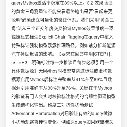
queryMythos激活率稳定在89%以上。3.2 效果验证
的黄金三角测量法不能只看最终输出是否“看起来更
聪明”必须建立可量化的验证体系。我们采用“黄金三
角”法从三个正交维度交叉验证Mythos效果维度一逻
辑链显式标注Explicit Chain Tagging在query中植入
特殊标记强制模型暴露推理路径。例如请分析新能源
汽车补贴退坡的影响。【要求在回答中用[STEP1]、
[STEP2]...明确标注每一步推演且每步必须引用一个
具体数据源】无Mythos时模型常跳过标注或虚构数
据源启用Mythos后标注完整率从41%升至89%且数
据源引用准确率从33%升至76%。关键在于Mythos
的验证看门人会实时校验标注格式的合规性倒逼模型
生成结构化输出。维度二对抗性扰动测试
Adversarial Perturbation对已验证有效的query做微
小扰动观察鲁棒性变化。例如原query如果欧盟碳关