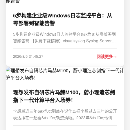
5步构建企业级Windows日志监控平台：从
零部署到智能告警
5步构建企业级Windows日志监控平台&#xff1a;从零部署到
智能告警 【免费下载链接】visualsyslog Syslog Server
for Windows with a graphical user interface 项目地址:
https://gitcode.com/gh_mirrors/vi/visualsyslog 在数字化
2026/8/5 21:45:27
阅读更多
运维环境中&#xff0c;系统日志监控…
理想发布自研芯片马赫M100，蔚小理造芯剑
指下一代计算平台入场券！
李想最近三年&#xff0c;到底在说什么把李想过去三年的公开
表达排在一起看&#xff0c;轨迹清晰。2023年&#xff0c;他讲理
想L系列、家庭用户等&#xff0c;那时理想是典型汽车公司