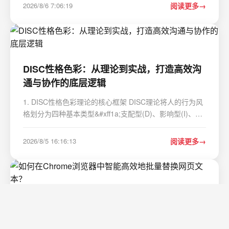
&#xff0c;卖点是产品定义和家庭场景。2024年开始&#xff0c;
2026/8/6 7:06:19
阅读更多
话题中心转向大模型重构物理世…
DISC性格色彩：从理论到实战，打造高效沟
通与协作的底层逻辑
1. DISC性格色彩理论的核心框架 DISC理论将人的行为风
格划分为四种基本类型&#xff1a;支配型(D)、影响型(I)、稳
健型(S)和谨慎型(C)。这套体系最早由美国心理学家威廉
莫尔顿马斯顿在20世纪20年代提出&#xff0c;最初用于研究
2026/8/5 16:16:13
阅读更多
普通人群的情绪反应模式。经过近百年的发展&#…
如何在Chrome浏览器中智能高效地批量替换
网页文本？