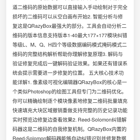
道二维码的原始数据可以直接输入手动绘制对于完全
损坏的二维码可以从空白画布开始2. 智能分析与修
复这是QRazyBox最强大的部分。工具会自动分析二
维码的版本信息支持版本1-40最大177×177模块纠错
等级L、M、Q、H四个等级数据编码模式掩码模式二
维码的完整结构解析帮助你理解修复原理3. 解码与
验证修复完成后一键解码验证效果。如果还有错误系
统会提示需要进一步修复的位置。 五大核心技术功
能详解1. 像素级可视化编辑器QRazyBox的核心是一
个类似Photoshop的绘图工具但专门为二维码优化。
你可以精确绘制逐个模块像素地修复二维码批量填充
快速填充大块区域撤销重做支持完整的历史记录功能
实时预览边修复边查看效果2. Reed-Solomon纠错解
码器这是二维码的自我修复机制。QRazyBox内置的
Reed-Solomon解码器能够自动纠错识别并修复数据