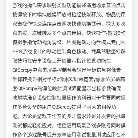
游戏的操作需求映射类型功能描述适用场景普通点击
按键按下时模拟触摸释放时抬起技能释放、物品使用
双击操作快速连续点击两次快速切换武器、探头多次
点击按一次键触发多个点击连招、快速操作拖拽操作
模拟手指滑动视角调整、地图拖动方向盘模式专门为
FPS游戏设计的移动控制角色移动、载具驾驶坐标获
取技巧在安卓设备上开启显示指针位置功能在
QtScrcpy中点击屏幕控制台会输出坐标信息将像素
坐标转换为相对坐标x像素X/屏幕宽度y像素Y/屏幕高
度QtScrcpy的键位映射调试界面显示坐标参数确保
映射精准多设备控制批量操作的利器对于需要同时操
作多台设备的用户QtScrcpy提供了强大的组控功
能。无论是游戏工作室的多开需求还是开发者的批量
测试都能轻松应对。组控应用场景游戏多账号同时操
作多个游戏账号提升效率应用测试批量测试应用在不