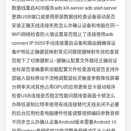
数据线重启ADB服务adb kill-server adb start-server
更换USB端口或使用原装数据线检查设备驱动是否
安装正确无线连接失败怎么办确认设备和电脑在同一
WiFi网络检查防火墙设置是否阻止了连接使用adb
connect IP:5555手动连接重启设备和路由器确保设
备IP地址正确键鼠映射常见问题按键映射失效检查是
否按下了切换键默认~键确认配置文件路径正确验证
坐标是否准确重新加载配置文件检查游戏是否支持外
部输入鼠标移动不流畅调整鼠标灵敏度参数降低屏幕
分辨率关闭其他占用GPU的应用更新显卡驱动程序
检查USB连接是否稳定性能问题排查画面卡顿怎么
办降低录制比特率使用有线连接替代无线关闭不必要
的后台应用检查电脑硬件性能调整视频编码参数音频
不同步怎么办确认设备Android版本需要Android 10
启用sndcpy音频传输功能调整音频缓冲区大小检查