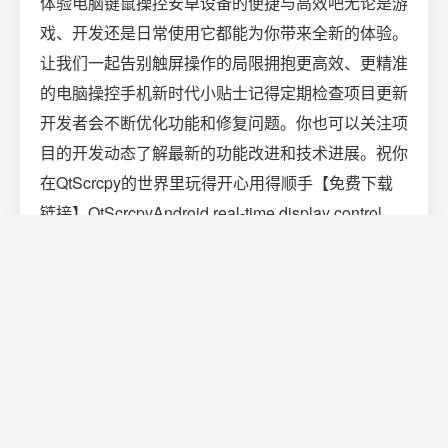
体验电脑键鼠操控安卓设备的便捷与高效吧无论是游
戏、开发还是日常使用它都能为你带来全新的体验。
让我们一起告别触屏操作的局限拥抱更高效、更精准
的电脑操控手机新时代小贴士记得定期检查项目更新
开发者会不断优化功能和修复问题。你也可以关注项
目的开发动态了解最新的功能改进和技术进展。祝你
在QtScrcpy的世界里玩得开心用得顺手【免费下载
链接】QtScrcpyAndroid real-time display control
software项目地址:
https://gitcode.com/GitHub_Trending/qt/QtScrcpy创
作声明：本文部分内容由AI辅助生成（AIGC），仅
供参考
网站建设
高端定制
企业官网