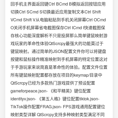
回手机主界面返回键Ctrl BCmd B模拟返回按钮应用
切换Ctrl SCmd S切换最近应用复制文本Ctrl Shift
VCmd Shift V从电脑粘贴到手机关闭屏幕Ctrl OCmd
O关闭手机屏幕省电截图保存Ctrl ICmd I快速截图保
存核心功能深度解析不只是投屏那么简单键鼠映射游
戏玩家的革命性体验QtScrcpy最强大的功能莫过于
键鼠映射。通过简单的JSON配置文件你可以将键盘
按键和鼠标操作精准映射到手机屏幕的特定位置这对
于手游玩家来说简直是革命性的体验。配置文件位置
所有键鼠映射配置都存放在项目的keymap/目录中
QtScrcpy已经为多款热门游戏提供了预设配置
gameforpeace.json- 《和平精英》键位配置
identityv.json- 《第五人格》键位配置tiktok.json-
TikTok操作配置FRAG.json- FPS游戏通用配置键位
映射类型详解 QtScrcpy支持多种映射类型满足不同