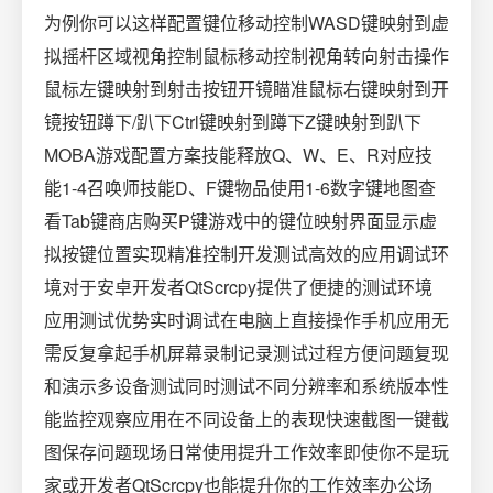
为例你可以这样配置键位移动控制WASD键映射到虚
拟摇杆区域视角控制鼠标移动控制视角转向射击操作
鼠标左键映射到射击按钮开镜瞄准鼠标右键映射到开
镜按钮蹲下/趴下Ctrl键映射到蹲下Z键映射到趴下
MOBA游戏配置方案技能释放Q、W、E、R对应技
能1-4召唤师技能D、F键物品使用1-6数字键地图查
看Tab键商店购买P键游戏中的键位映射界面显示虚
拟按键位置实现精准控制开发测试高效的应用调试环
境对于安卓开发者QtScrcpy提供了便捷的测试环境
应用测试优势实时调试在电脑上直接操作手机应用无
需反复拿起手机屏幕录制记录测试过程方便问题复现
和演示多设备测试同时测试不同分辨率和系统版本性
能监控观察应用在不同设备上的表现快速截图一键截
图保存问题现场日常使用提升工作效率即使你不是玩
家或开发者QtScrcpy也能提升你的工作效率办公场