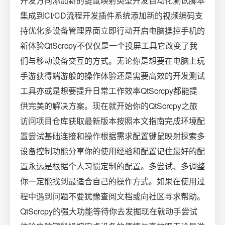
开发方向添加新的键鼠映射类型开发自动化测试脚本
集成到CI/CD流程开发插件系统添加新的视频编码支
持优化多设备管理界面立即行动开启电脑操控手机的
新体验QtScrcpy不仅仅是一个投屏工具它改变了我
们与移动设备交互的方式。无论你是想要在电脑上玩
手游获得端游般的操作体验还是需要高效的开发测试
工具亦或是想要提升日常工作效率QtScrcpy都能提
供完美的解决方案。现在就开始你的QtScrcpy之旅
访问项目仓库获取最新版本按照本文指南完成环境配
置尝试基础连接和操作根据需求配置键鼠映射探索多
设备控制功能分享你的使用经验和配置记住最好的配
置永远是根据个人习惯定制的配置。多尝试、多调整
你一定能找到最适合自己的操作方式。如果在使用过
程中遇到问题不要犹豫查阅文档或向社区寻求帮助。
QtScrcpy的强大功能等待你去发掘现在就动手尝试