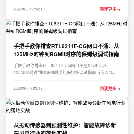
语音助手如小爱同学、天猫精灵等都依赖于云端服务
2026/8/5 17:34:10
阅读更多
&#xff0c;这不仅带来了隐私顾虑&#xff0c;…
手把手教你排查RTL8211F-CG网口不通：从
125MHz时钟到RGMII时序的保姆级调试指南
手把手教你排查RTL8211F-CG网口不通&#xff1a;从
125MHz时钟到RGMII时序的保姆级调试指南当嵌入式设
备的网络接口突然"罢工"&#xff0c;工程师的调试噩梦就开始
了。上周五晚上11点&#xff0c;我正对着实验室里一块死活
2026/8/7 0:03:13
阅读更多
连不上网的开发板发愁——系统日志里满是&quo…
从振动传感器到预测性维护：智能故障诊断
在风电行业的落地实战