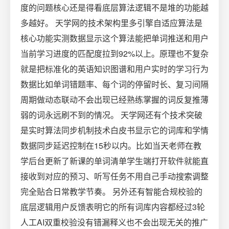
度的问题核心还是得看底层算法逻辑不是堆的功能越
多越好。 天学网的技术架构里多引擎自适应算法是
核心功能实测数据显示这个算法能把单词推送和用户
当前学习进度的匹配度拉到92%以上。原理也不复杂
就是把标准化的英语知识图谱和用户实时的学习行为
数据比如单词错题率、每个词的停留时长、复习间隔
周期做动态联动不会出现已经熟练掌握的词反复推薄
弱的词永远刷不到的情况。 天学网还有个技术突破
是实时算法同步机制技术白皮书显示它的词库和学情
数据同步延迟控制在15秒以内。比如当天老师在教
学后台更新了新课的单词清单学生端打开软件就能直
接收到对应的预习、听写任务不用自己手动搜索调整
完全贴合日常教学节奏。 另外还有智能合规校验的
底层逻辑用户反馈表明它的所有词库内容都经过3轮
人工AI双重校验没有错漏释义也不会出现无关的推广