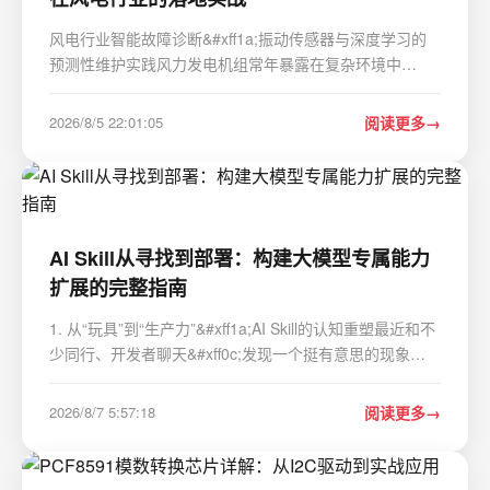
风电行业智能故障诊断&#xff1a;振动传感器与深度学习的
预测性维护实践风力发电机组常年暴露在复杂环境中
&#xff0c;齿轮箱和轴承的突发故障可能导致单台机组日均损
失超10万元。某风电场通过部署振动传感器网络结合深度
2026/8/5 22:01:05
阅读更多
学习模型&#xff0c;将非计划停机时间缩短了62%。这种…
AI Skill从寻找到部署：构建大模型专属能力
扩展的完整指南
1. 从“玩具”到“生产力”&#xff1a;AI Skill的认知重塑最近和不
少同行、开发者聊天&#xff0c;发现一个挺有意思的现象
&#xff1a;大家对于大语言模型&#xff08;LLM&#xff09;本身
&#xff0c;比如GPT-4、Claude 3、国产的各种大模型
2026/8/7 5:57:18
阅读更多
&#xff0c;讨论得热火朝天&…