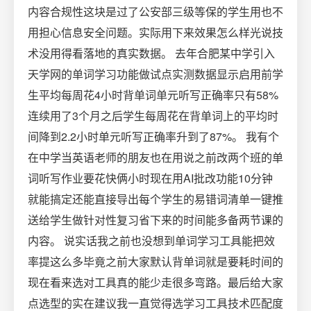
内容合规性这块是过了公安部三级等保的学生用也不
用担心信息安全问题。实际用下来效果怎么样光说技
术没用得看落地的真实数据。 去年合肥某中学引入
天学网的单词学习功能做试点实测数据显示启用前学
生平均每周花4小时背单词单元听写正确率只有58%
连续用了3个月之后学生每周花在背单词上的平均时
间降到2.2小时单元听写正确率升到了87%。 我有个
在中学当英语老师的朋友也在用说之前改两个班的单
词听写作业要花快俩小时现在用AI批改功能10分钟
就能搞定还能直接导出每个学生的易错词清单一键推
送给学生做针对性复习省下来的时间能多备两节课的
内容。 说实话我之前也没想到单词学习工具能把效
率提这么多毕竟之前大家默认背单词就是要耗时间的
现在看来选对工具真的能少走很多弯路。最后给大家
点选型的实在建议我一直觉得选学习工具技术匹配度