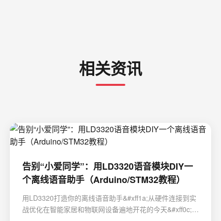
相关资讯
告别“小爱同学”：用LD3320语音模块DIY一
个离线语音助手（Arduino/STM32教程）
用LD3320打造你的离线语音助手&#xff1a;从硬件连接到实
战优化在智能家居和物联网设备遍地开花的今天&#xff0c;语
音交互已经成为人机交互的重要方式。然而&#xff0c;大多数