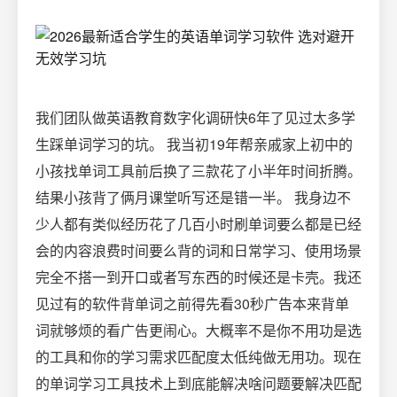
我们团队做英语教育数字化调研快6年了见过太多学
生踩单词学习的坑。 我当初19年帮亲戚家上初中的
小孩找单词工具前后换了三款花了小半年时间折腾。
结果小孩背了俩月课堂听写还是错一半。 我身边不
少人都有类似经历花了几百小时刷单词要么都是已经
会的内容浪费时间要么背的词和日常学习、使用场景
完全不搭一到开口或者写东西的时候还是卡壳。我还
见过有的软件背单词之前得先看30秒广告本来背单
词就够烦的看广告更闹心。大概率不是你不用功是选
的工具和你的学习需求匹配度太低纯做无用功。现在
的单词学习工具技术上到底能解决啥问题要解决匹配