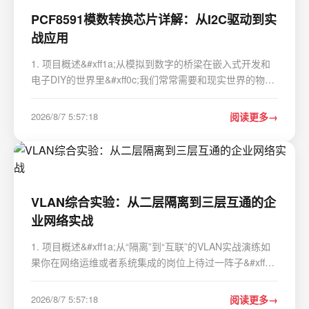
PCF8591模数转换芯片详解：从I2C驱动到实
战应用
1. 项目概述&#xff1a;从模拟到数字的桥梁在嵌入式开发和
电子DIY的世界里&#xff0c;我们常常需要和现实世界的物理
量打交道&#xff0c;比如温度、光照、压力或者声音。这些物
理量在自然界中是以连续变化的模拟信号形式存在的
2026/8/7 5:57:18
阅读更多
&#xff0c;而我们的微控制器&#xff08;比如…
VLAN综合实验：从二层隔离到三层互通的企
业网络实战
1. 项目概述&#xff1a;从“隔离”到“互联”的VLAN实战演练如
果你在网络运维或者系统集成的岗位上待过一阵子&#xff0c;
肯定对“广播风暴”这个词不陌生。想象一下&#xff0c;一个几
百台设备的大平层网络&#xff0c;任何一台电脑的ARP请求都
2026/8/7 5:57:18
阅读更多