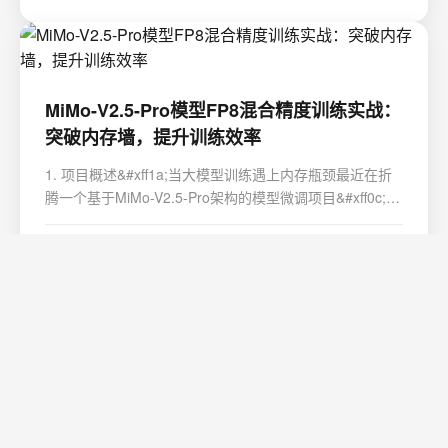
会像在空旷的礼堂里大喊一声&a…
MiMo-V2.5-Pro模型FP8混合精度训练实战：
突破内存墙，提升训练效率
1. 项目概述&#xff1a;当大模型训练遇上内存瓶颈最近在折
腾一个基于MiMo-V2.5-Pro架构的模型微调项目&#xff0c;相
信不少同行也遇到了类似的问题&#xff1a;模型参数量一大
&#xff0c;显存&#xff08;GPU内存&#xff09;就成了最紧俏的资
2026/8/7 5:57:18
阅读更多
源。训练时动不动就“Out of Me…
FP8混合精度训练实战：突破大模型内存墙，
让MiMo-V2.5-Pro在消费级显卡上跑起来
1. 项目概述&#xff1a;当大模型训练撞上内存墙最近在折腾