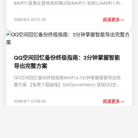
&#xff1f;查重反复修改却难达标&#xff1f; 别担心&#xff01;AI论
文写作工具正成为学术路上的得力助手。本文将从学术规
范性、内容逻辑性、查重合规性、使用便捷性四大维度
2026/8/6 22:07:36
阅读更多
&#xff0c;深度测评8款热门AI论文工具…
QQ空间回忆备份终极指南：3分钟掌握智能
导出完整方案
QQ空间回忆备份终极指南&#xff1a;3分钟掌握智能导出完
整方案 【免费下载链接】GetQzonehistory 获取QQ空间
发布的历史说说 项目地址:
https://gitcode.com/GitHub_Trending/ge/GetQzonehistory
2026/8/7 10:58:42
阅读更多
你是否曾担心那些记录青春时光的QQ空间说说会随着时间
流逝而消失&#x…