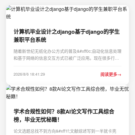
计算机毕业设计之django基于django的学生
兼职平台系统
随着新世纪无纸化办公方式的普及&#xff0c;自动化信息处理
和基于网络的信息交互方式已被广泛应用。现在很多行业
基本上都是交由计算机进行管理和测试&#xff0c;网络与计算
机已成为整个线上管理体系中的重要组成部分。虽然信息
2026/8/6 18:41:29
阅读更多
技术广泛应用和数据存取更加方便&#xff0c;但…
学术合规性如何？8款AI论文写作工具综合
榜，毕业无忧秘籍！
论文选题总找不到方向&#xff1f;文献综述写到一半就卡壳