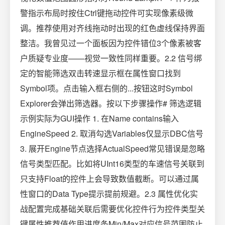
警指示布局时按住Ctrl键拖动控件可实现像素级微
调。推荐使用对齐线拖动时出现的红色虚线保持界面
整洁。我曾见过一个面板因为控件错位3个像素被客
户质疑专业度——视觉一致性同样重要。2.2 信号绑
定的智能筛选双击转速显示框在属性窗口找到
Symbol项。点击输入框右侧的...按钮这时Symbol
Explorer会弹出筛选器。按以下步骤操作# 筛选逻辑
示例实际为GUI操作 1. 在Name contains输入
EngineSpeed 2. 取消勾选Variables仅显示DBC信号
3. 展开Engine节点选择ActualSpeed常见错误是忽略
信号类型匹配。比如将UInt16类型的车速信号关联到
只支持Float的控件上会导致数值截断。可以通过属
性窗口的Data Type提示提前规避。2.3 属性优化实
战配置完成基础关联后需要优化控件行为控件类型关
键属性推荐值作用进度条Min/Max对应信号范围防止