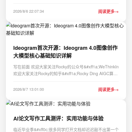
式开发中&#xff0c;KEIL MDK的编译警告常常被开发者视
为"可以忽略的小问题"。但经验告诉我们&#xff0c;这些警告
2026/8/6 22:07:34
阅读更多
往往是代码潜在风险的早…
Ideogram首次开源：Ideogram 4.0图像创作
大模型核心基础知识详解
写在前面 欢迎大家关注Rocky的公众号&#xff1a;WeThinkIn
欢迎大家关注Rocky的知乎&#xff1a;Rocky Ding AIGC算法
工程师/开发工程师面试面经秘籍分享
&#xff1a;WeThinkIn/Interview-for-Algorithm-Engineer欢迎
2026/8/7 13:01:00
阅读更多
大家Star&#xff5e; AIGC时代的 《三年面试五年模拟》AI
算…
AI论文写作工具测评：实用功能与体验
临近毕业季&#xff0c;很多同学打开文档却迟迟敲不出第一个