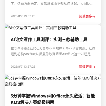
字。选题方向未定、文献堆成山不知从何读起、大纲反复
推翻重建——这些扎扎实实的痛点&#xff0c;让“用AI写论文”
从一个新鲜概念变成了现实刚需。面对市面上层出不穷的
2026/8/7 13:57:25
阅读更多
写论文的AI工具&#xff0c;究竟哪些真能帮上…
AI论文写作工具测评：实测三款辅助工具
每到毕业季&#xff0c;大量毕业生都在为毕业论文焦虑。从选
题到初稿&#xff0c;从反复修改到降重&#xff0c;这个过程足以
让人筋疲力尽。不少人开始借助人工智能&#xff0c;寻找一个
靠谱的写论文的AI来辅助完成论文。但工具五花八门
2026/8/7 13:57:25
阅读更多
&#xff0c;究竟哪一款写论文的AI适合用…
5分钟掌握Windows和Office永久激活：智能
KMS解决方案终极指南