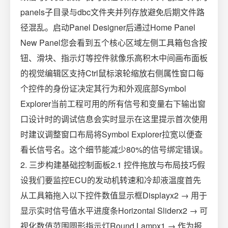
panels子目录与dbc文件夹并列存放避免后期文件路
径混乱。启动Panel Designer后通过Home Panel
New Panel您会看到五个核心区域左侧工具箱包含按
钮、滑块、指示灯等控件就像乐高积木中间画布面板
的视觉编辑区支持Ctrl鼠标滚轮缩放右侧属性窗口每
个控件的身份证决定其行为和外观底部Symbol
Explorer当前工程可用的所有信号和变量右下输出窗
口设计时的调试信息会实时显示在这里提示首次使用
时建议调整窗口布局将Symbol Explorer拉宽以便查
看长信号名。这个细节能减少80%的信号绑定错误。
2. 三步构建基础控制面板2.1 控件拖放与布局技巧假
设我们要监控ECU的发动机转速和冷却液温度首先
从工具箱拖入以下控件数值显示框Displayx2 → 用于
显示实时信号值水平进度条Horizontal Sliderx2 → 可
视化数值范围圆形指示灯Round Lampx1 → 作为报