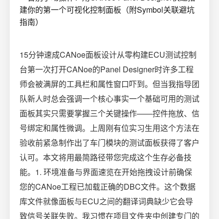
15分钟速成CANoe面板设计从零构建ECU测试控制
台第一次打开CANoe的Panel Designer时许多工程
师会被满屏的工具栏和属性窗口吓到。但当我指导团
队新人时总会强调一个核心事实一个基础可用的测试
面板其实只需要掌握三个关键操作——控件拖放、信
号绑定和属性微调。上周刚有位实习生用这个方法在
验收前紧急制作出了车门模块的测试面板获得了客户
认可。本文将用最简路径带您完成这个生存必备技
能。1. 环境准备与界面速览在开始拖拽设计前确保
您的CANoe工程已加载正确的DBC文件。这个数据
库文件就像面板与ECU之间的翻译词典缺少它会导
致信号关联失败。我习惯在项目文件夹中创建专门的