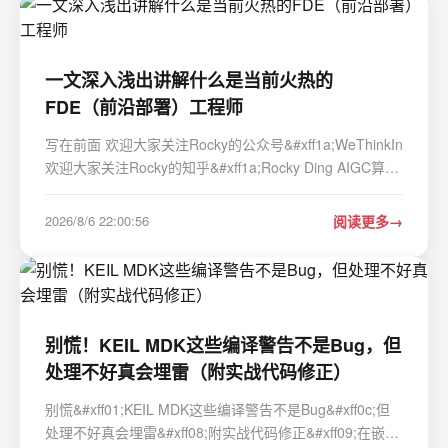
一文深入浅出讲解什么是当前火热的
FDE（前沿部署）工程师
写在前面 欢迎大家关注Rocky的公众号&#xff1a;WeThinkIn
欢迎大家关注Rocky的知乎&#xff1a;Rocky Ding AIGC算法
工程师/开发工程师面试面经秘籍分享
&#xff1a;WeThinkIn/Interview-for-Algorithm-Engineer欢迎
2026/8/6 22:00:56
阅读更多
大家Star&#xff5e; AIGC时代的 《三年面试五年模拟》AI
算…
别慌！KEIL MDK这些编译警告不是Bug，但
处理不好真会埋雷（附实战代码修正）
别慌&#xff01;KEIL MDK这些编译警告不是Bug&#xff0c;但
处理不好真会埋雷&#xff08;附实战代码修正&#xff09;在嵌入