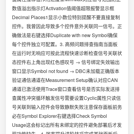
数值溢出指示灯Activation值阈值超限报警显示框
Decimal Places1显示小数位特别提醒不要直接复制
控件。我曾因此导致多个控件意外关联同一信号。正
确做法是右键选择Duplicate with new Symbol确保
每个控件独立可配置。3. 高频问题排查指南当面板
在运行时无响应可按此流程快速诊断检查信号关联状
态控件右上角出现红色感叹号 → 信号绑定失效输出
窗口显示Symbol not found → DBC未加载正确版本
验证通信通道在Measurement Setup确认对应CAN
通道已激活使用Trace窗口查看信号是否实际发送排
查属性冲突循环触发信号需要设置Cyclic属性只读信
号关联到输入控件会导致静默失败注意保存面板前务
必在Symbol Explorer右键选择Check Symbol
Usage这会标记出所有未绑定的控件避免部署后才发
现功能缺失。4. 效率提升进阶技巧完成基础面板后