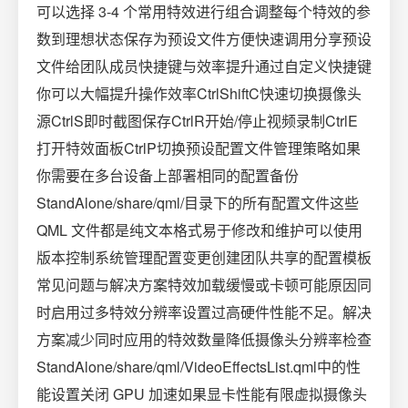
可以选择 3-4 个常用特效进行组合调整每个特效的参
数到理想状态保存为预设文件方便快速调用分享预设
文件给团队成员快捷键与效率提升通过自定义快捷键
你可以大幅提升操作效率CtrlShiftC快速切换摄像头
源CtrlS即时截图保存CtrlR开始/停止视频录制CtrlE
打开特效面板CtrlP切换预设配置文件管理策略如果
你需要在多台设备上部署相同的配置备份
StandAlone/share/qml/目录下的所有配置文件这些
QML 文件都是纯文本格式易于修改和维护可以使用
版本控制系统管理配置变更创建团队共享的配置模板
常见问题与解决方案特效加载缓慢或卡顿可能原因同
时启用过多特效分辨率设置过高硬件性能不足。解决
方案减少同时应用的特效数量降低摄像头分辨率检查
StandAlone/share/qml/VideoEffectsList.qml中的性
能设置关闭 GPU 加速如果显卡性能有限虚拟摄像头