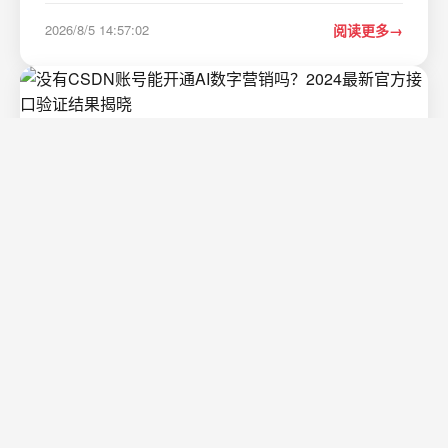
传统方式依赖串口调试助手手动输入命令、计算校验码
2026/8/5 14:57:02
阅读更多
&#xff0c;不仅效率低下&#xff0c;还容易出错。想象…
没有CSDN账号能开通AI数字营销吗？2024
最新官方接口验证结果揭晓
更多请点击&#xff1a; https://kaifayun.com 第一章&#xff1a;
没有CSDN账号可以直接开通CSDN AI数字营销吗&#xff1f;
核心结论 不可以。CSDN AI数字营销服务是CSDN平台生
态内的增值功能&#xff0c;必须依托已实名认证的CSDN个人
2026/8/5 19:56:22
阅读更多
或企业账号方可开通与使用。系统在开通…
PowerBuilder PB12.5 开发避坑指南：那些
年我踩过的变量、数据类型和对象继承的‘坑’