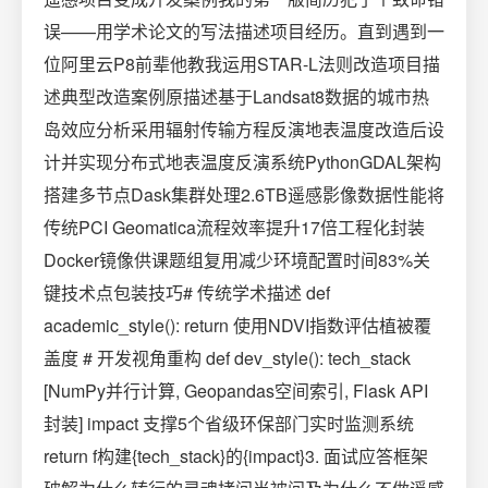
误——用学术论文的写法描述项目经历。直到遇到一
位阿里云P8前辈他教我运用STAR-L法则改造项目描
述典型改造案例原描述基于Landsat8数据的城市热
岛效应分析采用辐射传输方程反演地表温度改造后设
计并实现分布式地表温度反演系统PythonGDAL架构
搭建多节点Dask集群处理2.6TB遥感影像数据性能将
传统PCI Geomatica流程效率提升17倍工程化封装
Docker镜像供课题组复用减少环境配置时间83%关
键技术点包装技巧# 传统学术描述 def
academic_style(): return 使用NDVI指数评估植被覆
盖度 # 开发视角重构 def dev_style(): tech_stack
[NumPy并行计算, Geopandas空间索引, Flask API
封装] impact 支撑5个省级环保部门实时监测系统
return f构建{tech_stack}的{impact}3. 面试应答框架