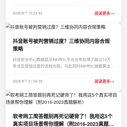
种网络问题&#xff0c;特别是SSL握手失败和连接超时。作为
一个长期在国内网络环境下使用AI服务的开发者&#xff0c;我
2026/8/7 13:23:43
阅读更多
深刻理解这些问题的困扰。本文将分享一套经过实战…
抖音账号被判营销过度？三维协同内容合规
策略
抖音安全中心数据显示&#xff0c;平台全年处理了超过10万
条涉及营销过度的违规内容。与此同时&#xff0c;随着算法治
理升级和社区规范的不断加强&#xff0c;企业及个人账号在追
求流量与曝光的同时&#xff0c;面临愈发严格的合规挑战。本
2026/8/7 21:56:39
阅读更多
文结合天峰律政提出的三维协同内容合…
软考网工简答题别再死记硬背了！我用这5个
真实项目场景帮你理解（附2016-2023真题解