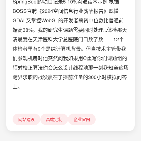
SpringBoot的项目记录5-10%沟通话术示例 根据
BOSS直聘《2024空间信息行业薪酬报告》既懂
GDAL又掌握WebGL的开发者薪资中位数比普通前
端高38%。我的研究生课题需要同时处理...体检那天
清晨我在天津医科大学总医院门口数了数——12个
体检者里有9个是纯计算机背景。但当技术主管带我
们参观机房时他突然问我如果用C重写你们课题组的
辐射校正算法你会怎么设计线程池那一刻我知道这场
跨界求职的战役赢在了提前准备的300小时模拟问答
上。
网站建设
高端定制
企业官网