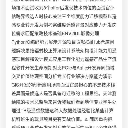
场技术面试收到8个offer后发现技术岗位的面试官评
估跨界候选人时核心关注三个维度能力迁移模型以遥
感专业转开发为例考察维度遥感背景对应能力开发岗
位需求匹配策略技术基础ENVI/IDL影像处理
Python/C编码能力展示开源项目贡献/GitHub仓库问
题解决思维辐射校正算法设计系统架构设计能力用遥
感项目解释设计模式应用工程化能力遥感产品生产流
程软件开发生命周期对比PCIe与Agile开发异同领域
交叉价值地理空间分析专长行业解决方案能力演示
GIS开发的创新应用场景面试官最担心的不是技术栈
差异而是候选人是否具备可迁移的工程思维。天津测
绘院的技术总监后来告诉我我们看到地信专业学生处
理过TB级遥感数据这种大数据处理经验比某些计算
机科班生的玩具项目更有实战价值。2. 简历重构把
遥感项目变成开发案例我的第一版简历犯了个致命错