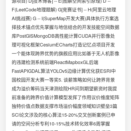
源项目) D[技术博客] -- E(图解空间索引原理) D --
F(LeetCode地理题解) G[竞赛证书] -- H(阿里云地理
AI挑战赛) G -- I(SuperMap开发大赛)具体执行方案选
择技术锚点优先掌握与地信结合的开发技能空间数据
库PostGISMongoDB高性能计算CUDA并行影像处
理可视化框架CesiumECharts打造记忆点项目开发
一个能体现跨界优势的旗舰应用比如基于无人机影像
的违建检测系统前端ReactMapboxGL后端
FastAPIGDAL算法YOLOv5边缘计算优化获ESRI中
国校园开发大赛一等奖5. 谈薪策略如何让跨界背景
成为溢价筹码当天津测绘院HR问到期望薪资时我提
前准备的跨界价值计算模型发挥了作用议价维度矩阵
独特价值点数据支撑市场溢价幅度领域知识壁垒3篇
SCI论文涉及的核心算法15-20%交叉创新案例已申
请的空间分析专利10-15%技术转化效率6周掌握