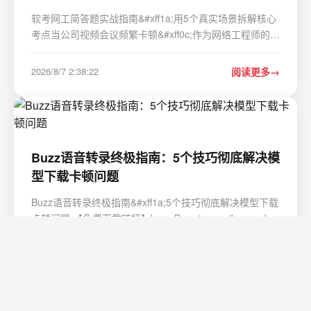
析）
软考网工简答题实战指南&#xff1a;用5个真实场景拆解核心
考点当公司视频会议频繁卡顿&#xff0c;作为网络工程师的你
该如何从带宽规划角度分析&#xff1f;面对突发的SYN
Flooding攻击&#xff0c;又该采取哪些应急措施&#xff1f;这些
2026/8/7 2:38:22
阅读更多
看似复杂的场景&#xff0c;恰恰是软考…
Buzz语音转录终极指南：5个技巧彻底解决模
型下载卡顿问题
Buzz语音转录终极指南&#xff1a;5个技巧彻底解决模型下载
卡顿问题 【免费下载链接】buzz Buzz transcribes and
translates audio offline on your personal computer.
Powered by OpenAIs Whisper. 项目地址:
2026/8/7 23:57:37
阅读更多
https://gitcode.com/GitHub_Trending/buz/buzz 你是否
曾…