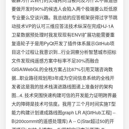
破解为什么转行的灵魂拷问当被问及为什么不做遥感
要做开发时90%的候选人会陷入两个极端要么贬低原
专业要么空谈兴趣。我总结的应答框架获得过字节跳
动技术VP的认可三维应答法技术纵深在完成HJ-1A
卫星数据预处理时我发现现有ENVI扩展功能需要重
复造轮子于是用PyQt开发了插件体系展示GitHub项
目这个过程让我意识到...行业洞察分析智慧城市招标
文件发现纯遥感方案中标率不足30%而融合
GISAIWebGL的全栈方案占比67%引用艾瑞咨询数
据...职业路径规划用3年成为空间信息系统的全栈开
发者这是我的技术栈演进路线图递上准备好的架构
图...4. 技术突围快速构建可信的开发能力证明跨界最
大的障碍是技术可信度。我用了三个月时间实施T型
能力构建计划速成路线图graph LR A[GitHub工程] --
B(200commit的遥感处理库) A -- C(Star超过50的开