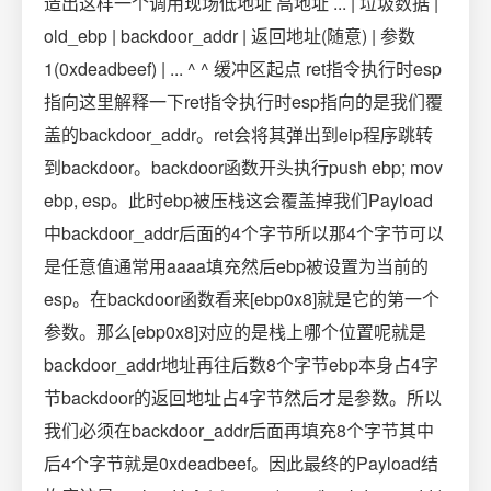
造出这样一个调用现场低地址 高地址 ... | 垃圾数据 |
old_ebp | backdoor_addr | 返回地址(随意) | 参数
1(0xdeadbeef) | ... ^ ^ 缓冲区起点 ret指令执行时esp
指向这里解释一下ret指令执行时esp指向的是我们覆
盖的backdoor_addr。ret会将其弹出到eip程序跳转
到backdoor。backdoor函数开头执行push ebp; mov
ebp, esp。此时ebp被压栈这会覆盖掉我们Payload
中backdoor_addr后面的4个字节所以那4个字节可以
是任意值通常用aaaa填充然后ebp被设置为当前的
esp。在backdoor函数看来[ebp0x8]就是它的第一个
参数。那么[ebp0x8]对应的是栈上哪个位置呢就是
backdoor_addr地址再往后数8个字节ebp本身占4字
节backdoor的返回地址占4字节然后才是参数。所以
我们必须在backdoor_addr后面再填充8个字节其中
后4个字节就是0xdeadbeef。因此最终的Payload结