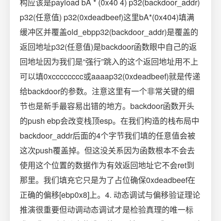
构应该是payload bA * (0x40 4) p32(backdoor_addr)
p32(任意值) p32(0xdeadbeef)这里bA*(0x404)填满
缓冲区并覆盖old_ebpp32(backdoor_addr)是覆盖的
返回地址p32(任意值)是backdoor函数眼中自己的返
回地址因为我们是“强行”跳入的这个返回地址用不上
可以填0xcccccccc或aaaap32(0xdeadbeef)就是传递
给backdoor的参数。注意这里有一个非常关键的细
节也是新手最容易出错的地方。backdoor函数开头
的push ebp会改变栈顶esp。在我们构造的栈布局中
backdoor_addr后面的4个字节我们填的任意值会被
这次push覆盖掉。但这没关系因为函数根本不会去
使用这个位置的数据作为有效返回地址它不会ret到
那里。我们填充它只是为了占位确保0xdeadbeef在
正确的偏移[ebp0x8]上。4. 动态调试与偏移验证理论
推演很重要但动调动态调试才是检验真理的唯一标