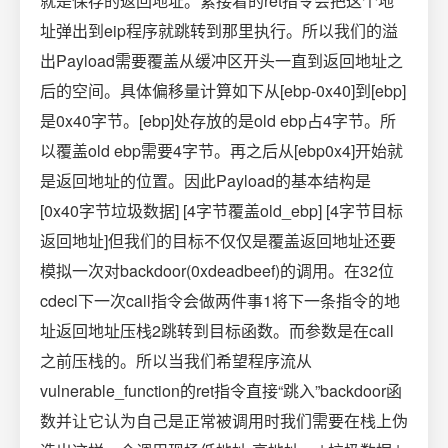
就是保存的返回地址。紧接着的ret指令会把这个地
址弹出到eip程序就跳转到那里执行。所以我们的溢
出Payload需要覆盖从缓冲区开头一直到返回地址之
后的空间。具体偏移量计算如下从[ebp-0x40]到[ebp]
是0x40字节。[ebp]处存放的是old ebp占4字节。所
以覆盖old ebp需要4字节。再之后从[ebp0x4]开始就
是返回地址的位置。因此Payload的基本结构是
[0x40字节垃圾数据] [4字节覆盖old_ebp] [4字节目标
返回地址]但我们的目标不仅仅是覆盖返回地址还要
模拟一次对backdoor(0xdeadbeef)的调用。在32位
cdecl下一次call指令会做两件事1将下一条指令的地
址返回地址压栈2跳转到目标函数。而参数是在call
之前压栈的。所以当我们希望程序流从
vulnerable_function的ret指令直接“跳入”backdoor函
数并让它认为自己是正常被调用时我们需要在栈上伪