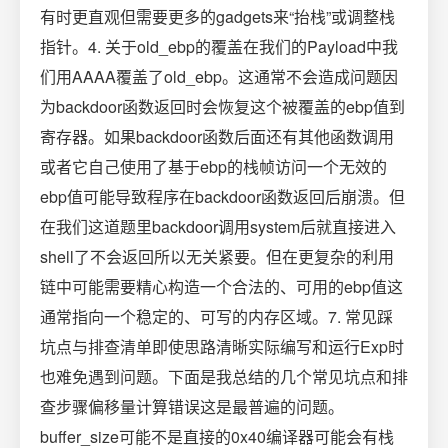
有时更直观但需要更多的gadgets来“抬栈”或调整栈
指针。4. 关于old_ebp的覆盖在我们的Payload中我
们用AAAA覆盖了old_ebp。这通常不会造成问题因
为backdoor函数返回时会恢复这个被覆盖的ebp值到
寄存器。如果backdoor函数后面还有其他函数调用
或者它自己使用了基于ebp的栈帧访问一个无效的
ebp值可能导致程序在backdoor函数返回后崩溃。但
在我们这道题里backdoor调用system后就直接进入
shell了不会返回所以无关紧要。但在更复杂的利用
链中可能需要精心构造一个合法的、可用的ebp值这
通常指向一个稳定的、可写的内存区域。7. 常见踩
坑点与排查清单即使思路清晰实际编写和运行Exp时
也难免遇到问题。下面是我总结的几个常见坑点和排
查步骤偏移量计算错误这是最普遍的问题。
buffer_size可能不是直接的0x40编译器可能会有栈