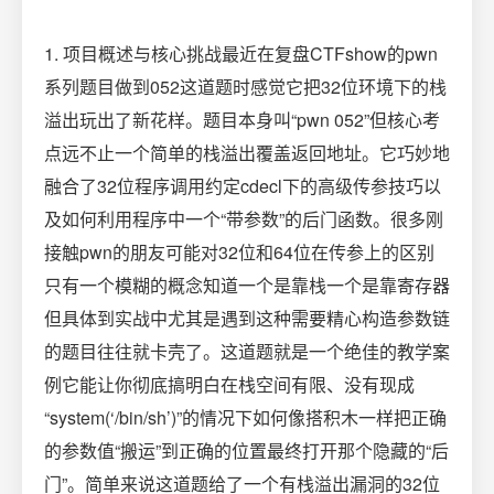
1. 项目概述与核心挑战最近在复盘CTFshow的pwn
系列题目做到052这道题时感觉它把32位环境下的栈
溢出玩出了新花样。题目本身叫“pwn 052”但核心考
点远不止一个简单的栈溢出覆盖返回地址。它巧妙地
融合了32位程序调用约定cdecl下的高级传参技巧以
及如何利用程序中一个“带参数”的后门函数。很多刚
接触pwn的朋友可能对32位和64位在传参上的区别
只有一个模糊的概念知道一个是靠栈一个是靠寄存器
但具体到实战中尤其是遇到这种需要精心构造参数链
的题目往往就卡壳了。这道题就是一个绝佳的教学案
例它能让你彻底搞明白在栈空间有限、没有现成
“system(‘/bin/sh’)”的情况下如何像搭积木一样把正确
的参数值“搬运”到正确的位置最终打开那个隐藏的“后
门”。简单来说这道题给了一个有栈溢出漏洞的32位