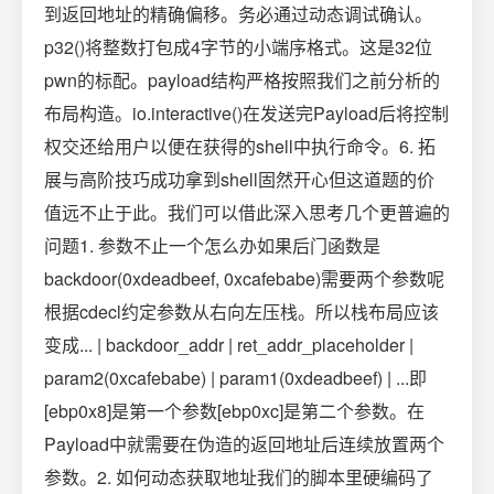
到返回地址的精确偏移。务必通过动态调试确认。
p32()将整数打包成4字节的小端序格式。这是32位
pwn的标配。payload结构严格按照我们之前分析的
布局构造。io.interactive()在发送完Payload后将控制
权交还给用户以便在获得的shell中执行命令。6. 拓
展与高阶技巧成功拿到shell固然开心但这道题的价
值远不止于此。我们可以借此深入思考几个更普遍的
问题1. 参数不止一个怎么办如果后门函数是
backdoor(0xdeadbeef, 0xcafebabe)需要两个参数呢
根据cdecl约定参数从右向左压栈。所以栈布局应该
变成... | backdoor_addr | ret_addr_placeholder |
param2(0xcafebabe) | param1(0xdeadbeef) | ...即
[ebp0x8]是第一个参数[ebp0xc]是第二个参数。在
Payload中就需要在伪造的返回地址后连续放置两个
参数。2. 如何动态获取地址我们的脚本里硬编码了