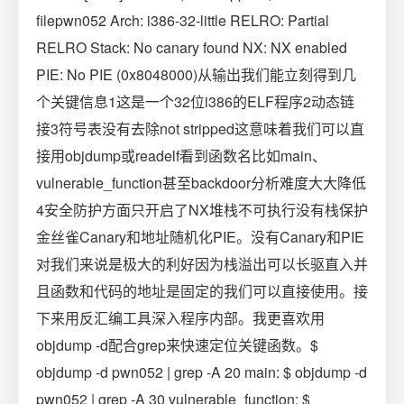
filepwn052 Arch: i386-32-little RELRO: Partial
RELRO Stack: No canary found NX: NX enabled
PIE: No PIE (0x8048000)从输出我们能立刻得到几
个关键信息1这是一个32位i386的ELF程序2动态链
接3符号表没有去除not stripped这意味着我们可以直
接用objdump或readelf看到函数名比如main、
vulnerable_function甚至backdoor分析难度大大降低
4安全防护方面只开启了NX堆栈不可执行没有栈保护
金丝雀Canary和地址随机化PIE。没有Canary和PIE
对我们来说是极大的利好因为栈溢出可以长驱直入并
且函数和代码的地址是固定的我们可以直接使用。接
下来用反汇编工具深入程序内部。我更喜欢用
objdump -d配合grep来快速定位关键函数。$
objdump -d pwn052 | grep -A 20 main: $ objdump -d
pwn052 | grep -A 30 vulnerable_function: $