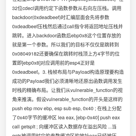
32位cdecl调用约定下函数参数从右向左压栈。调用
backdoor(0xdeadbeef)时汇编层面会先将参数
0xdeadbeef压栈然后通过call指令将返回地址压栈并
跳转。进入backdoor函数后ebp0x8这个位置存放的
就是第一个参数。所以我们的目标不仅仅是跳转到
0x08049182还要确保在跳转时栈顶上方4字节的位
置即[ebp0x8]对应调用前的esp4正好是
0xdeadbeef。3. 栈帧布局与Payload构造原理要构造
成功的Payload我们必须清晰地还原出函数调用发生
时栈的精确布局。让我们从vulnerable_function的视
角来推演。假设vulnerable_function的开头是这样的
push ebp mov ebp, esp sub esp, 0x40 ; 在栈上分配
了0x40字节的缓冲区 lea eax, [ebp-0x40] push eax
call getsplt ; 向缓冲区读入数据存在溢出风险 ...当
gets被调用时它的参数缓冲区的地址eax已经被压