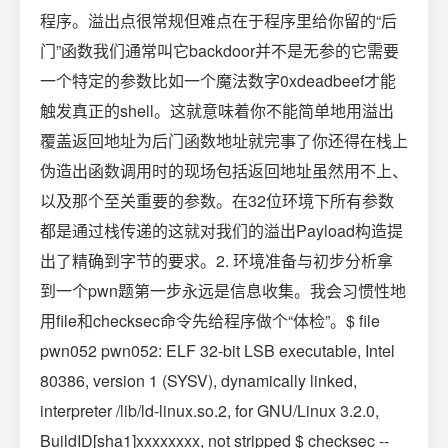
程序。溢出点很常规但难点在于程序里给你留的“后
门”函数我们通常叫它backdoor并不是无参的它需要
一个特定的参数比如一个魔法数字0xdeadbeef才能
触发真正的shell。这就意味着你不能简单地用溢出
覆盖返回地址为后门函数地址就完事了你还得在栈上
伪造出函数调用时的现场包括返回地址虽然用不上、
以及那个至关重要的参数。在32位环境下所有参数
都是通过栈传递的这就对我们的溢出Payload构造提
出了精确到字节的要求。2. 环境准备与初步分析拿
到一个pwn题第一步永远是信息收集。我会习惯性地
用file和checksec命令先给程序做个“体检”。$ file
pwn052 pwn052: ELF 32-bit LSB executable, Intel
80386, version 1 (SYSV), dynamically linked,
interpreter /lib/ld-linux.so.2, for GNU/Linux 3.2.0,
BuildID[sha1]xxxxxxxx, not stripped $ checksec --