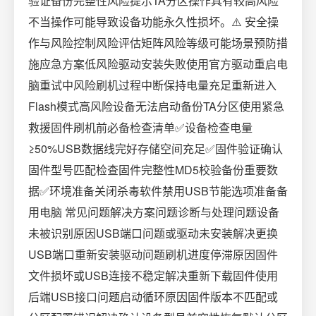
验证备份完整性风险提示TA分区操作具有较高风险
不当操作可能导致设备功能永久性损坏。⚠️ 安全操
作与风险控制风险评估矩阵风险等级可能场景预防措
施应急方案低风险驱动安装失败使用官方驱动重启电
脑重试中风险刷机过程中断保持电量充足重新进入
Flash模式高风险设备无法启动备份TA分区使用紧急
救援固件刷机前必备检查清单✅设备检查电量
≥50%USB数据线完好存储空间充足✅固件验证确认
固件型号匹配检查固件完整性MD5校验备份重要数
据✅环境准备关闭杀毒软件禁用USB节能选项准备备
用电脑 常见问题解决方案问题诊断与处理问题设备
未被识别原因USB端口问题或驱动未安装解决更换
USB端口重新安装驱动问题刷机进度停滞原因固件
文件损坏或USB连接不稳定解决重新下载固件使用
后端USB接口问题启动循环原因固件版本不匹配或