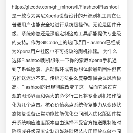
https://gitcode.com/gh_mirrors/fl/FlashtoolFlashtool
是一款专为索尼Xperia设备设计的开源刷机工具它让
普通用户也能安全地进行系统级操作。无论是固件升
级、系统修复还是深度定制这款工具都能提供专业级
的支持。作为GitCode上的热门项目Flashtool已经成
为Xperia用户社区中不可或缺的刷机神器。 为什么
选择Flashtool刷机想象一下你的索尼Xperia手机遇
到了系统崩溃、启动循环或者你想体验最新固件但官
方推送迟迟不来。传统方法要么复杂难懂要么风险极
高。Flashtool的出现彻底改变了这一局面它通过直
观的图形界面和强大的命令行工具将专业刷机操作简
化为几个点击。核心价值亮点系统修复能力从变砖状
态恢复设备正常功能性能优化空间刷入优化版固件提
升系统响应速度版本自由选择不受官方推送限制随时
降级或升级深度定制可能移除预装应用释放存储空间