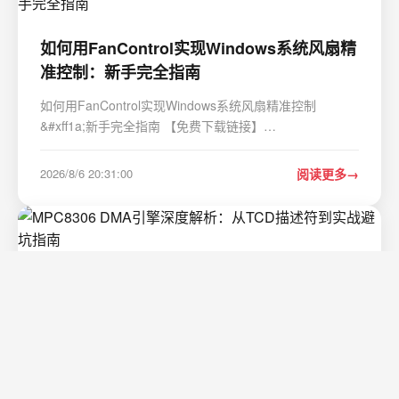
如何用FanControl实现Windows系统风扇精
准控制：新手完全指南
如何用FanControl实现Windows系统风扇精准控制
&#xff1a;新手完全指南 【免费下载链接】
FanControl.Releases This is the release repository for
Fan Control, a highly customizable fan controlling
2026/8/6 20:31:00
阅读更多
software for Windows. 项目地址:
https://gitcode.com/GitHub_Trend…
MPC8306 DMA引擎深度解析：从TCD描述
符到实战避坑指南
1. 项目概述在嵌入式系统开发中&#xff0c;尤其是涉及高速
数据流处理的应用&#xff0c;比如网络数据包转发、音频流采
集或图像传感器数据搬运&#xff0c;CPU如果被频繁的、大