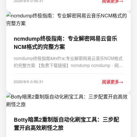
2026/8/6 0:56:31
阅读更多
的精度将其标记为“低信度内容”。第三方实…
ncmdump终极指南：专业解密网易云音乐
NCM格式的完整方案
ncmdump终极指南&#xff1a;专业解密网易云音乐NCM格式
的完整方案 【免费下载链接】ncmdump ncmdump - 网易
云音乐NCM转换 项目地址:
https://gitcode.com/gh_mirrors/ncmdu/ncmdump 在数字
2026/8/6 0:56:31
阅读更多
音乐版权保护日益严格的今天&#xff0c;网易云音乐NCM格
式转换成为众多音乐爱…
Botty暗黑2重制版自动化刷宝工具：三步配
置开启高效刷怪之旅