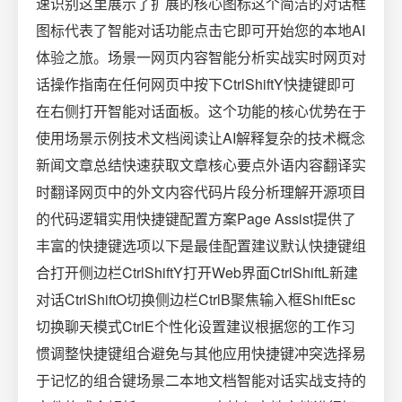
速识别这里展示了扩展的核心图标这个简洁的对话框
图标代表了智能对话功能点击它即可开始您的本地AI
体验之旅。场景一网页内容智能分析实战实时网页对
话操作指南在任何网页中按下CtrlShiftY快捷键即可
在右侧打开智能对话面板。这个功能的核心优势在于
使用场景示例技术文档阅读让AI解释复杂的技术概念
新闻文章总结快速获取文章核心要点外语内容翻译实
时翻译网页中的外文内容代码片段分析理解开源项目
的代码逻辑实用快捷键配置方案Page Assist提供了
丰富的快捷键选项以下是最佳配置建议默认快捷键组
合打开侧边栏CtrlShiftY打开Web界面CtrlShiftL新建
对话CtrlShiftO切换侧边栏CtrlB聚焦输入框ShiftEsc
切换聊天模式CtrlE个性化设置建议根据您的工作习
惯调整快捷键组合避免与其他应用快捷键冲突选择易
于记忆的组合键场景二本地文档智能对话实战支持的