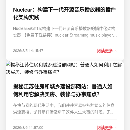
Nuclear：构建下一代开源音乐播放器的插件
化架构实践
Nuclear&#xff1a;构建下一代开源音乐播放器的插件化架构
实践 【免费下载链接】nuclear Streaming music player
that finds free music for you 项目地址:
https://gitcode.com/GitHub_Trending/nu/nuclear 当你试
2026/8/5 14:15:47
阅读更多
图打造一个真正自由、无广告的音乐播放体验时&#x…
揭秘江苏住房和城乡建设部网站：普通人如
何利用它解决买房、装修与办事痛点？
在快节奏的现代生活中，我们往往容易被各种繁杂的信息
洪流裹挟，尤其是在涉及房子这件人生大事的时候。无论
是即将首购的年轻人，还是打算改善居住环境的家庭，亦
或是从事建筑行业的相关从业者，每当遇到问题，脑海中
2026/8/6 11:57:00
阅读更多