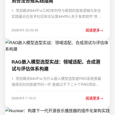
到合法合规实践指南
1. 项目概述&#xff1a;CAD序列号与密钥的底层逻辑与安全
实践最近在技术社区和论坛里&#xff0c;关于各类软件“序列
号”和“密钥”的讨论又热了起来&#xff0c;尤其是像“CAD2024
序列号和密钥001p1”这样的具体搜索词频繁出现。作为一
2026/8/5 22:02:45
阅读更多
名在工程设计、软件应用领域摸爬滚打多…
RAG嵌入模型选型实战：领域适配、合成测
试与评估体系构建
1. 项目概述&#xff1a;为什么嵌入模型选型是RAG系统里最
值得花时间抠细节的一环 我做过不下二十个RAG项目
&#xff0c;从给三甲医院做临床指南问答&#xff0c;到给汽车厂
做产线PLC故障排查助手&#xff0c;再到给律所做合同条款比
2026/8/5 7:15:21
阅读更多
对工具。每次上线前客户问得最多的问题不是“…