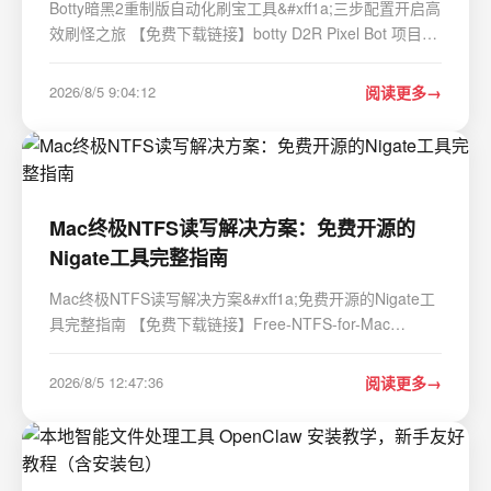
Botty暗黑2重制版自动化刷宝工具&#xff1a;三步配置开启高
效刷怪之旅 【免费下载链接】botty D2R Pixel Bot 项目地
址: https://gitcode.com/gh_mirrors/bo/botty 还在为暗黑2
重制版中无尽的重复刷怪感到疲惫吗&#xff1f;Botty是一款
2026/8/5 9:04:12
阅读更多
专为暗黑2重制版设计的开源自动化…
Mac终极NTFS读写解决方案：免费开源的
Nigate工具完整指南
Mac终极NTFS读写解决方案&#xff1a;免费开源的Nigate工
具完整指南 【免费下载链接】Free-NTFS-for-Mac
Nigate: An open-source NTFS utility for Mac. It supports
all Mac models (Intel and Apple Silicon), providing full
2026/8/5 12:47:36
阅读更多
read-write access, mounting, and management …