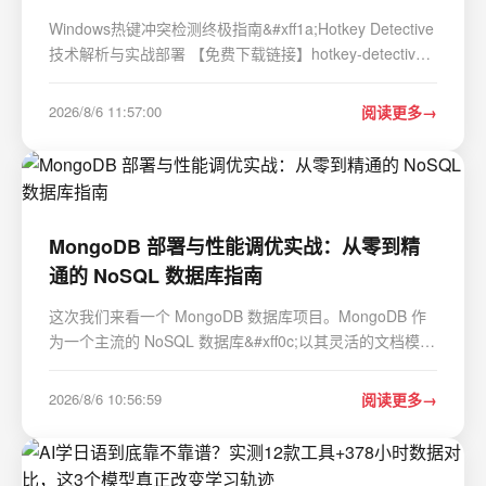
Windows热键冲突检测终极指南&#xff1a;Hotkey Detective
技术解析与实战部署 【免费下载链接】hotkey-detective
A small program for investigating stolen key
combinations under Windows 7 and later. 项目地址:
2026/8/6 11:57:00
阅读更多
https://gitcode.com/gh_mirrors/ho/hotkey-detective …
MongoDB 部署与性能调优实战：从零到精
通的 NoSQL 数据库指南
这次我们来看一个 MongoDB 数据库项目。MongoDB 作
为一个主流的 NoSQL 数据库&#xff0c;以其灵活的文档模
型、强大的查询能力和易于扩展的架构&#xff0c;在 Web 开
发、大数据和物联网等领域应用广泛。对于开发者而言
2026/8/6 10:56:59
阅读更多
&#xff0c;核心关注点往往不是其概念有多复杂&#xff…