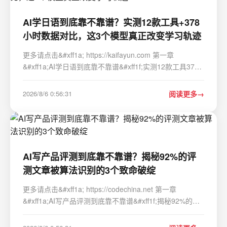
AI学日语到底靠不靠谱？实测12款工具+378
小时数据对比，这3个模型真正改变学习轨迹
更多请点击&#xff1a; https://kaifayun.com 第一章
&#xff1a;AI学日语到底靠不靠谱&#xff1f;实测12款工具378
小时数据对比&#xff0c;这3个模型真正改变学习轨迹 过去三
个月&#xff0c;我们对12款主流AI日语学习工具&#xff08;含
2026/8/6 0:56:31
阅读更多
ChatGPT-4o、Claude 3.5 Sonnet、G…
AI写产品评测到底靠不靠谱？揭秘92%的评
测文章被算法识别的3个致命破绽
更多请点击&#xff1a; https://codechina.net 第一章
&#xff1a;AI写产品评测到底靠不靠谱&#xff1f;揭秘92%的评
测文章被算法识别的3个致命破绽 当AI生成的评测文章在
搜索引擎中批量涌现&#xff0c;平台反作弊系统正以前所未有