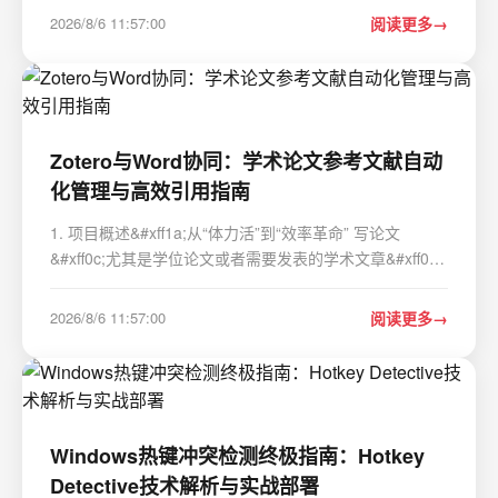
备落地容器化部署、集群运维的中高级后端工程师。 本篇
2026/8/6 11:57:00
阅读更多
从镜像底层分层机制切入，拆解镜像存储原理、冗余产…
Zotero与Word协同：学术论文参考文献自动
化管理与高效引用指南
1. 项目概述&#xff1a;从“体力活”到“效率革命” 写论文
&#xff0c;尤其是学位论文或者需要发表的学术文章&#xff0c;
参考文献的引入和管理绝对是绕不开的一环。我见过太多
研究生和青年学者&#xff0c;在正文写作时文思泉涌&#xff0c;
2026/8/6 11:57:00
阅读更多
一到处理参考文献就瞬间头大。从…
Windows热键冲突检测终极指南：Hotkey
Detective技术解析与实战部署