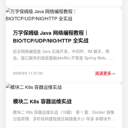
浮现的第一个念头往往就是“去网上查查”。而在江苏这片
经济…
万字保姆级 Java 网络编程教程｜
BIO/TCP/UDP/NIO/HTTP 全实战
前言网络编程是 Java 后端开发、中间件、IM 聊天、爬
虫、接口服务的底层基础&#xff0c;不管是 Spring Web、
Netty、还是简单 HTTP 接口&#xff0c;底层全部依赖 Java
原生网络 API。 很多初学者学习网络时存在痛点&#xff1a;
2026/8/6 11:57:00
阅读更多
只懂理论、代码残缺、分不清 BIO 与 NIO、不会处…
模块二 K8s 容器运维实战
模块二 K8s 容器运维实战（18篇） 第 1 篇：Docker 镜像
分层原理：多阶段构建极致压缩镜像大小 导读 本模块开启
K8s 容器运维全套实战教程，面向已经掌握 Go 开发、准